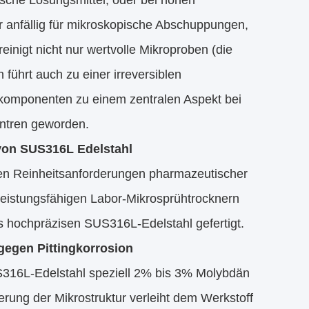
lische Lösungsmittel, oder bei hohen
r anfällig für mikroskopische Abschuppungen,
inigt nicht nur wertvolle Mikroproben (die
führt auch zu einer irreversiblen
rnkomponenten zu einem zentralen Aspekt bei
ntren geworden.
von SUS316L Edelstahl
en Reinheitsanforderungen pharmazeutischer
leistungsfähigen Labor-Mikrosprühtrocknern
s hochpräzisen SUS316L-Edelstahl gefertigt.
gegen Pittingkorrosion
316L-Edelstahl speziell 2% bis 3% Molybdän
rung der Mikrostruktur verleiht dem Werkstoff