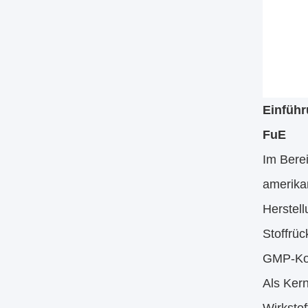
Einführ
FuE
Im Bere
amerika
Herstel
Stoffrü
GMP-Kon
Als Ker