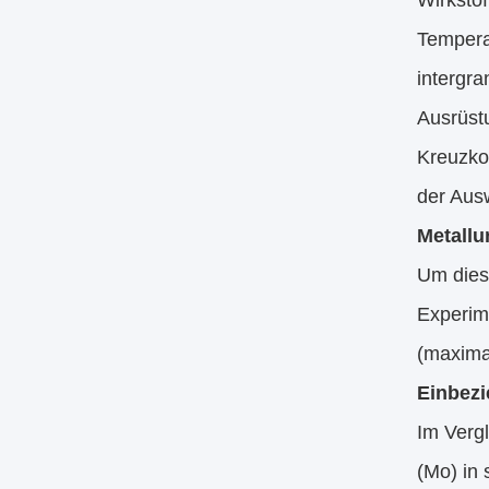
Wirkstof
Tempera
intergra
Ausrüstu
Kreuzkon
der Aus
Metallu
Um dies
Experim
(maxima
Einbezi
Im Verg
(Mo) in