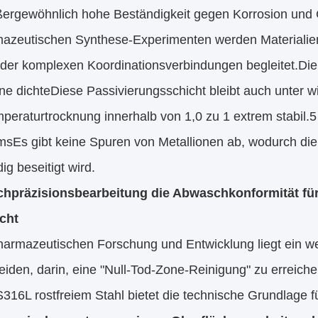
ßergewöhnlich hohe Beständigkeit gegen Korrosion und C
mazeutischen Synthese-Experimenten werden Materiali
der komplexen Koordinationsverbindungen begleitet.Die
ine dichteDiese Passivierungsschicht bleibt auch unter 
peraturtrocknung innerhalb von 1,0 zu 1 extrem stabil.
omsEs gibt keine Spuren von Metallionen ab, wodurch di
dig beseitigt wird.
hpräzisionsbearbeitung die Abwaschkonformität f
cht
pharmazeutischen Forschung und Entwicklung liegt ein w
iden, darin, eine "Null-Tod-Zone-Reinigung" zu erreich
16L rostfreiem Stahl bietet die technische Grundlage f