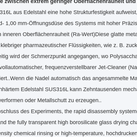
e zwischen extrem geringer Oberflächenrauheit u
6L aus Edelstahl eine hohe Strukturfestigkeit aufweist
d- 1,00 mm-Öffnungsdüse des Systems mit hoher Präzisio
 inneren Oberflächenrauheit (Ra-Wert)Diese glatte metal
klebriger pharmazeutischer Flüssigkeiten, wie z. B. zuck
eitig wird der Schmerzpunkt angegangen, wo Polysacchar
 vollautomatischer, frequenzverstellbarer Jet-Cleaner 
riert..Wenn die Nadel automatisch das angesammelte Mat
hhärtem Edelstahl SUS316L kann Zehntausenden mecha
verformen oder Metallschutt zu erzeugen..
schluss des Experiments, the rapid disassembly system
nd the fully transparent high borosilicate glass drying
ensity chemical rinsing or high-temperature, hochdruck