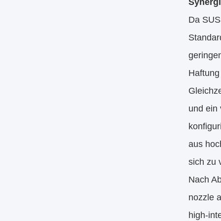
Synergi
Da SUS31
Standar
geringen
Haftung 
Gleichz
und ein
konfigu
aus hoc
sich zu 
Nach Ab
nozzle a
high-int