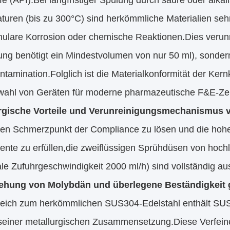
fe (API).Bei langfristiger Spülung durch saure oder alka
turen (bis zu 300°C) sind herkömmliche Materialien seh
nulare Korrosion oder chemische Reaktionen.Dies verunre
ng benötigt ein Mindestvolumen von nur 50 ml), sondern 
tamination.Folglich ist die Materialkonformität der Ke
wahl von Geräten für moderne pharmazeutische F&E-Ze
rgische Vorteile und Verunreinigungsmechanismus 
en Schmerzpunkt der Compliance zu lösen und die hoh
ente zu erfüllen,die zweiflüssigen Sprühdüsen von hoch
le Zufuhrgeschwindigkeit 2000 ml/h) sind vollständig au
ehung von Molybdän und überlegene Beständigkeit 
leich zum herkömmlichen SUS304-Edelstahl enthält SUS
 seiner metallurgischen Zusammensetzung.Diese Verfeine