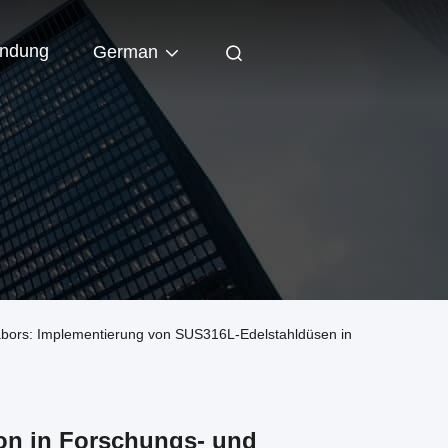
indung
German
abors: Implementierung von SUS316L-Edelstahldüsen in
on in Forschungs- und