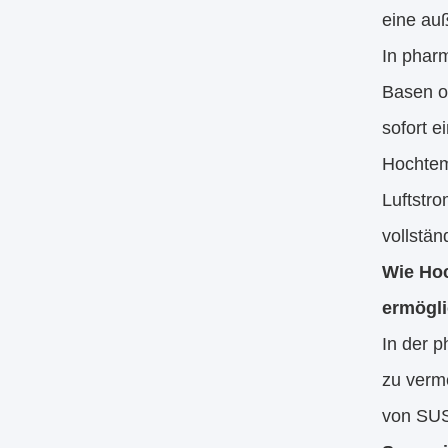
eine au
In phar
Basen o
sofort e
Hochtem
Luftstr
vollstän
Wie Hoc
ermögli
In der 
zu verme
von SUS3