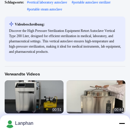
Schlagworte:
#
vertical laboratory autoclave
#
portable autoclave sterilizer
#
portable steam autoclave
Videobeschreibung:
Discover the High Pressure Sterilization Equipment Retort Autoclave Vertical
Type 200 Liter, designed for efficient sterilization in medical, laboratory, and
pharmaceutical settings. This vertical autoclave ensures high-temperature and
high-pressure sterilization, making it ideal for medical instruments, lab equipment,
and pharmaceutical products.
Verwandte Videos
00:51
00:44
75L 100L150L Gegendruck-Retort-
200L Autoklavensterilisator
Lanphan
Sterilisator für Flaschenkonserven
Autoklave
Autoklave
April 18, 2024