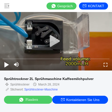
Gespräch
KONTAKT
Sprühtrockner 2L Sprühmaschine Kaffeemilchpulver
Sprühtrockner
March 28, 2024
Stichwort:
Sprühtrockner-Maschine
Plaudern
Kontaktieren Sie Uns