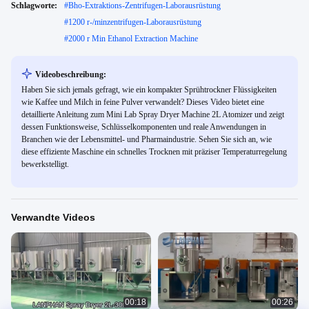
Schlagworte:
#
Bho-Extraktions-Zentrifugen-Laborausrüstung
#
1200 r-/minzentrifugen-Laborausrüstung
#
2000 r Min Ethanol Extraction Machine
Videobeschreibung:
Haben Sie sich jemals gefragt, wie ein kompakter Sprühtrockner Flüssigkeiten
wie Kaffee und Milch in feine Pulver verwandelt? Dieses Video bietet eine
detaillierte Anleitung zum Mini Lab Spray Dryer Machine 2L Atomizer und zeigt
dessen Funktionsweise, Schlüsselkomponenten und reale Anwendungen in
Branchen wie der Lebensmittel- und Pharmaindustrie. Sehen Sie sich an, wie
diese effiziente Maschine ein schnelles Trocknen mit präziser Temperaturregelung
bewerkstelligt.
Verwandte Videos
00:18
00:26