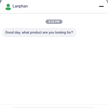
Lanphan
QUALITÄTSKONTROLLE
8:20 PM
TRETEN
Good day, what product are you looking for?
SIE
MIT
UNS
IN
VERBINDUNG
FORDERN
SIE EIN
ZITAT
Mini Extract Centrifugal Spray Dryer-
Laborvakuumsprühtrocknung 2L 0.55kw