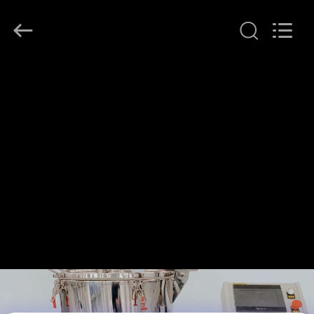
Henan
Lanphan
Industry
Co.,Ltd.
All
Rights
Reserved.
HAUS
PRODUKTE
VIDEOS
ÜBER
UNS
FABRIK-
AUSFLUG