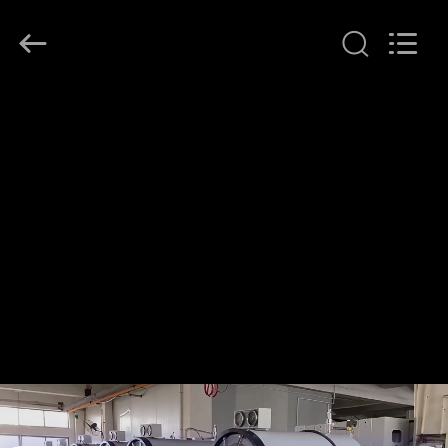
Henan
Lanphan
Industry
Co.,Ltd.
All
Rights
Reserved.
HAUS
PRODUKTE
VIDEOS
ÜBER
UNS
FABRIK-
AUSFLUG