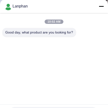
Lanphan
QUALITÄTSKONTROLLE
10:02 AM
TRETEN
Good day, what product are you looking for?
SIE
MIT
UNS
IN
VERBINDUNG
FORDERN
SIE EIN
ZITAT
Chemische medizinische Vakuumautoklav-Hochdruck-
Dampf-Sterilisator-Maschine