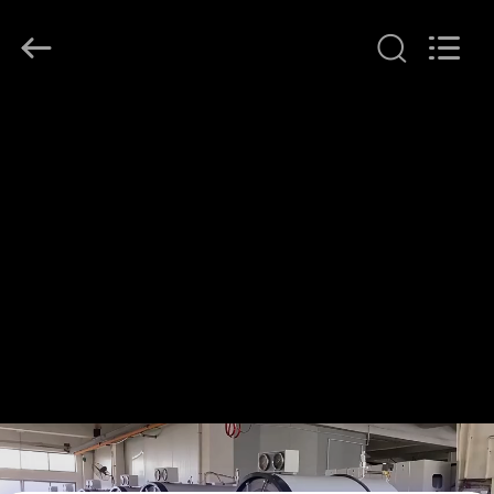
Henan
Lanphan
Industry
Co.,Ltd.
All
Rights
Reserved.
HAUS
PRODUKTE
VIDEOS
ÜBER
UNS
FABRIK-
AUSFLUG