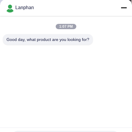
Lanphan
QUALITÄTSKONTROLLE
1:07 PM
TRETEN
Good day, what product are you looking for?
SIE
MIT
UNS
IN
VERBINDUNG
FORDERN
SIE EIN
ZITAT
Vertikale Retorten-automatischer Autoklav-Hochdruck-
Dampf-Sterilisator Chinas