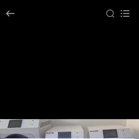
Henan
Lanphan
Industry
Co.,Ltd.
All
Rights
Reserved.
HAUS
PRODUKTE
VIDEOS
ÜBER
UNS
FABRIK-
AUSFLUG