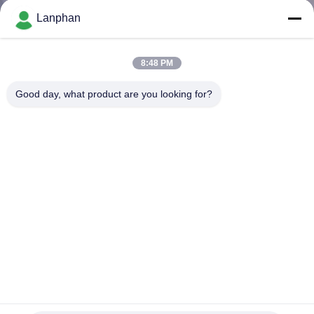
Lanphan
QUALITÄTSKONTROLLE
8:48 PM
TRETEN
Good day, what product are you looking for?
SIE
MIT
UNS
IN
VERBINDUNG
FORDERN
SIE EIN
ZITAT
2.5M2 Lebensmittel Vakuum Lyophilisator
Gefriertrocknungsgeräte Gefriertrocknungsmaschine für
Zuhause