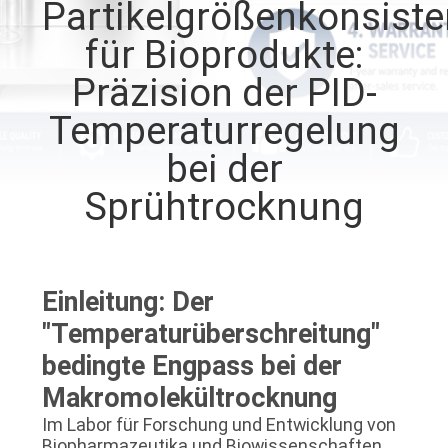
Partikelgrößenkonsiste
QUALITÄTSKONTROLLE
für Bioprodukte:
Präzision der PID-
TRETEN
Temperaturregelung
SIE
bei der
MIT
Sprühtrocknung
UNS
IN
VERBINDUNG
Einleitung: Der
"Temperaturüberschreitung"
FORDERN
bedingte Engpass bei der
SIE EIN
Makromolekültrocknung
ZITAT
Im Labor für Forschung und Entwicklung von
Biopharmazeutika und Biowissenschaften