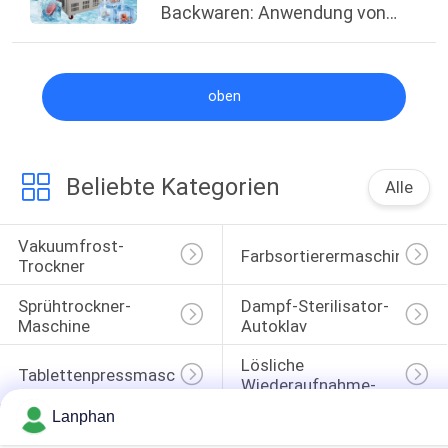
Backwaren: Anwendung von
-45°C Schockfroster-Schränken
in zentralen Küchen
oben
Beliebte Kategorien
Alle
Vakuumfrost-
Farbsortierermaschine
Trockner
Sprühtrockner-
Dampf-Sterilisator-
Maschine
Autoklav
Lösliche 
Tablettenpressmaschine
Wiederaufnahme-
Maschine
Lanphan
Laborglasreaktor
Laborfrost-Trockner