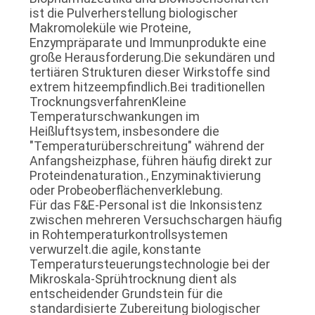
ist die Pulverherstellung biologischer
SITEMAP
Makromoleküle wie Proteine,
Enzympräparate und Immunprodukte eine
große Herausforderung.Die sekundären und
DATENSCHUTZRICHTLINIE
tertiären Strukturen dieser Wirkstoffe sind
extrem hitzeempfindlich.Bei traditionellen
TrocknungsverfahrenKleine
Temperaturschwankungen im
Heißluftsystem, insbesondere die
"Temperaturüberschreitung" während der
Anfangsheizphase, führen häufig direkt zur
Proteindenaturation., Enzyminaktivierung
oder Probeoberflächenverklebung.
Für das F&E-Personal ist die Inkonsistenz
zwischen mehreren Versuchschargen häufig
in Rohtemperaturkontrollsystemen
verwurzelt.die agile, konstante
Temperatursteuerungstechnologie bei der
Mikroskala-Sprühtrocknung dient als
entscheidender Grundstein für die
standardisierte Zubereitung biologischer