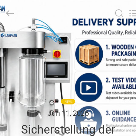
Henan
Lanphan
Industry
Co.,Ltd.
All
Rights
Reserved.
HAUS
PRODUKTE
VIDEOS
ÜBER
UNS
NEWS
Jun 11, 2026
FABRIK-
Sicherstellung der
AUSFLUG