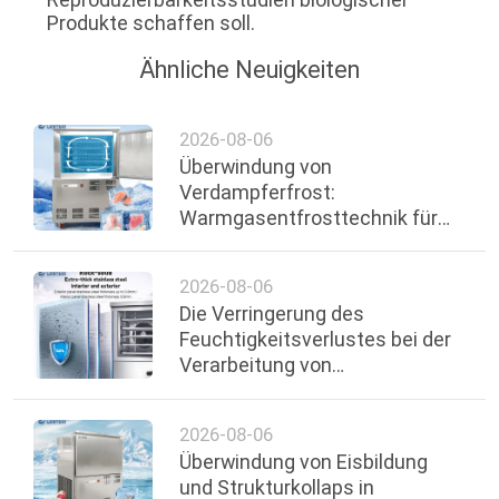
Produkte schaffen soll.
Ähnliche Neuigkeiten
2026-08-06
Überwindung von
Verdampferfrost:
Warmgasentfrosttechnik für
Lebensmittel-Linien
2026-08-06
Die Verringerung des
Feuchtigkeitsverlustes bei der
Verarbeitung von
Meeresfrüchten: Wie
Luftkühlung und schnelle
2026-08-06
Kühlung die Qualität erhalten
Überwindung von Eisbildung
und Strukturkollaps in