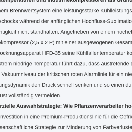
ltemperaturen und Industriekompressoren als Grun
inem Brennwertsystem eine leistungsstarke Kühlleistung
chocks während der anfänglichen Hochfluss-Sublimatio
htigkeit nicht standhalten. Angetrieben von einem hochef
iekompressor (2,5 x 2 P) mit einer ausgewogenen Gesamt
rocknungsapparat HFD-35 seine Kühlfallentemperatur kon
xtrem niedrige Temperatur führt dazu, dass austretende 
 Vakuumniveau der kritischen roten Alarmlinie für ein n
lungsdynamik den Druck schnell senken und so einen du
ust vollständig vermeiden.
ielle Auswahlstrategie: Wie Pflanzenverarbeiter h
Investition in eine Premium-Produktionslinie für die Ge
senschaftliche Strategie zur Minderung von Farbverlusten