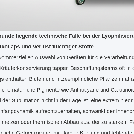
runde liegende technische Falle bei der Lyophilisier
kollaps und Verlust flüchtiger Stoffe
 kommerziellen Auswahl von Geräten für die Verarbeitung
Kräuterkonservierung tappen Beschaffungsteams oft in d
gs enthalten Blüten und hitzeempfindliche Pflanzenmatr
liche natürliche Pigmente wie Anthocyane und Carotinoi
der Sublimation nicht in der Lage ist, eine extrem niedr
nfangdynamik aufrechtzuerhalten, schwankt der Innendru
hmelzen oder thermischen Abbau aus, der zu starkem Far
liche Gefriertrockner mit flacher Kühlung und fehlend