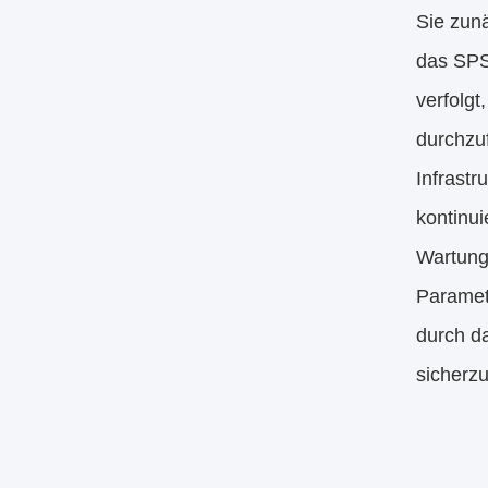
Sie zun
das SPS
verfolg
durchzuf
Infrastr
kontinui
Wartungs
Paramete
durch d
sicherzu