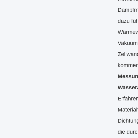
Dampfmo
dazu füh
Wärmewi
Vakuumn
Zellwand
kommerzi
Messung
Wasser
Erfahre
Material
Dichtun
die durc