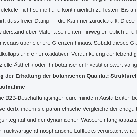
leküle nicht schnell und kontinuierlich zu festem Eis 
rt, dass freier Dampf in die Kammer zurückprallt. Diese
derstand über Materialschichten hinweg erheblich und fü
iveaus über sichere Grenzen hinaus. Sobald dieses Gle
kollaps und einer oxidativen Verdunkelung der lebendig
elle Ästhetik oder ihr botanischer Investitionswert völlig
 der Erhaltung der botanischen Qualität: Strukture
aufnahme
ne B2B-Beschaffungsingenieure mindern Ausfallzeiten be
verderb, indem sie parametrische Vergleiche der endgül
gsintegrität und der dynamischen Wassereinfangkapazitä
h rückwärtige atmosphärische Luftlecks verursacht wird,