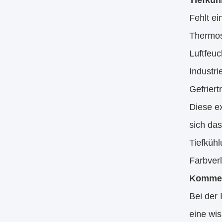
Tiefküh
Fehlt e
Thermos
Luftfeuc
Industr
Gefriert
Diese e
sich das
Tiefküh
Farbverl
Kommerz
Bei der 
eine wis