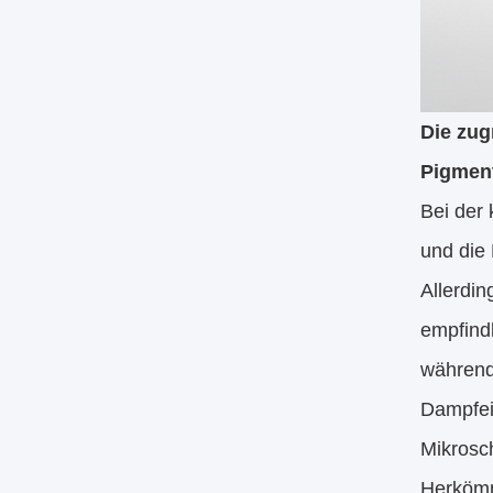
Die zug
Pigment
Bei der
und die 
Allerdin
empfind
während 
Dampfei
Mikrosc
Herkömm