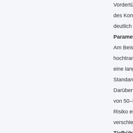
Vordert
des Kon
deutlich
Paramet
Am Beis
hochtran
eine lan
Standard
Darüber
von 50–5
Risiko 
verschle