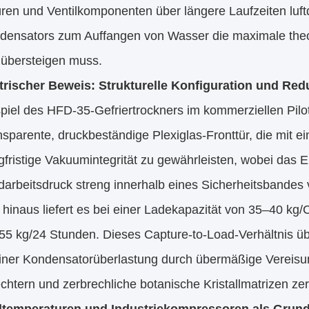
üren und Ventilkomponenten über längere Laufzeiten luft
densators zum Auffangen von Wasser die maximale theo
 übersteigen muss.
rischer Beweis: Strukturelle Konfiguration und R
piel des HFD-35-Gefriertrockners im kommerziellen Pilo
sparente, druckbeständige Plexiglas-Fronttür, die mit ei
gfristige Vakuumintegrität zu gewährleisten, wobei das
arbeitsdruck streng innerhalb eines Sicherheitsbandes 
 hinaus liefert es bei einer Ladekapazität von 35–40 k
5 kg/24 Stunden. Dieses Capture-to-Load-Verhältnis über
einer Kondensatorüberlastung durch übermäßige Vereisu
chtern und zerbrechliche botanische Kristallmatrizen ze