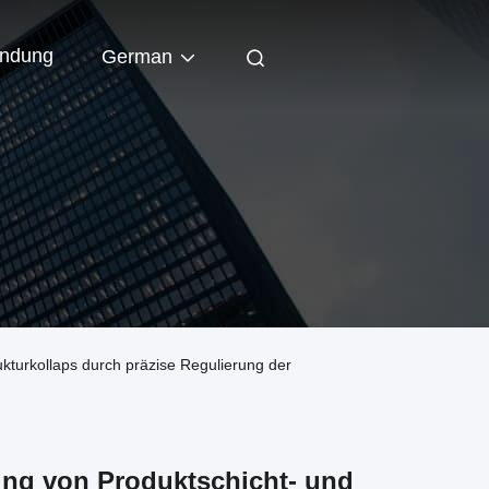
indung
German
kturkollaps durch präzise Regulierung der
ung von Produktschicht- und