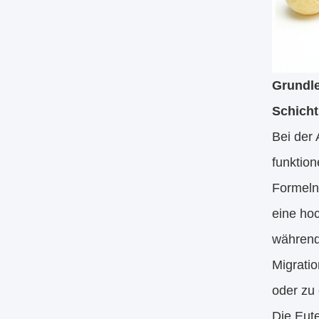
Grundle
Schich
Bei der 
funktion
Formeln
eine ho
während
Migrati
oder zu 
Die Eut