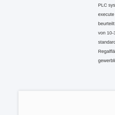
PLC sys
execute 
beurteil
von 10-3
standar
Regalflä
gewerbl