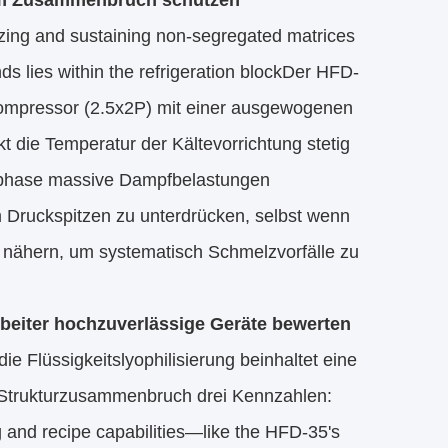
dem Zusammenbruch schützen
ezing and sustaining non-segregated matrices
ds lies within the refrigeration blockDer HFD-
iekompressor (2.5x2P) mit einer ausgewogenen
t die Temperatur der Kältevorrichtung stetig
sphase massive Dampfbelastungen
um Druckspitzen zu unterdrücken, selbst wenn
a nähern, um systematisch Schmelzvorfälle zu
rbeiter hochzuverlässige Geräte bewerten
 die Flüssigkeitslyophilisierung beinhaltet eine
d Strukturzusammenbruch drei Kennzahlen:
g and recipe capabilities—like the HFD-35's