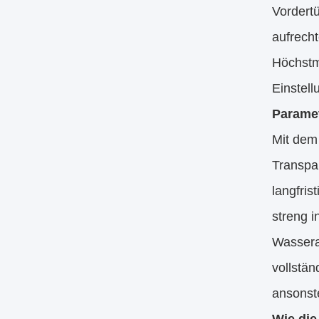
Vordert
aufrech
Höchstm
Einstell
Paramet
Mit dem 
Transpa
langfris
streng i
Wassera
vollstä
ansonste