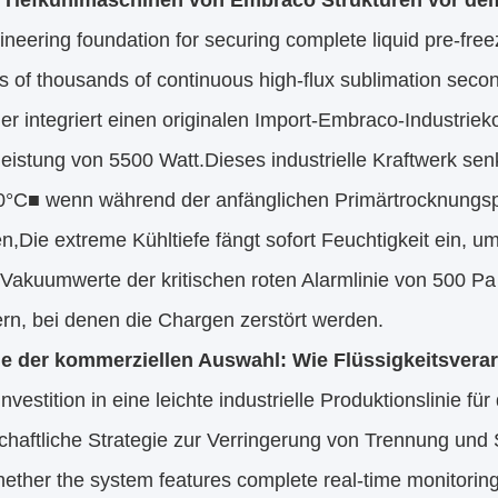
e Tiefkühlmaschinen von Embraco Strukturen vor 
neering foundation for securing complete liquid pre-fre
s of thousands of continuous high-flux sublimation secon
ler integriert einen originalen Import-Embraco-Industr
istung von 5500 Watt.Dieses industrielle Kraftwerk senk
0°C■ wenn während der anfänglichen Primärtrocknung
n,Die extreme Kühltiefe fängt sofort Feuchtigkeit ein, 
 Vakuumwerte der kritischen roten Alarmlinie von 500 P
rn, bei denen die Chargen zerstört werden.
ie der kommerziellen Auswahl: Wie Flüssigkeitsvera
Investition in eine leichte industrielle Produktionslinie für
chaftliche Strategie zur Verringerung von Trennung un
hether the system features complete real-time monitorin