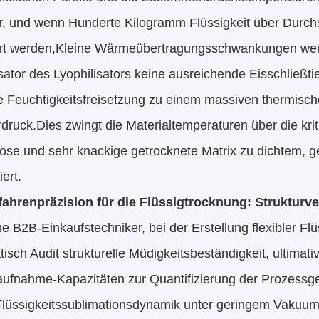
er, und wenn Hunderte Kilogramm Flüssigkeit über Durch
iert werden,Kleine Wärmeübertragungsschwankungen wer
tor des Lyophilisators keine ausreichende Eisschließtie
ve Feuchtigkeitsfreisetzung zu einem massiven thermisc
uck.Dies zwingt die Materialtemperaturen über die kriti
öse und sehr knackige getrocknete Matrix zu dichtem, g
ert.
ahrenpräzision für die Flüssigtrocknung: Struktur
e B2B-Einkaufstechniker, bei der Erstellung flexibler 
isch Audit strukturelle Müdigkeitsbeständigkeit, ultim
ufnahme-Kapazitäten zur Quantifizierung der Prozessgen
Flüssigkeitssublimationsdynamik unter geringem Vakuum st