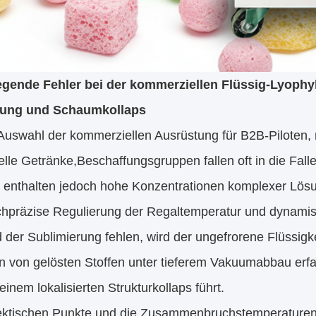
gende Fehler bei der kommerziellen Flüssig-Lyophyl
tung und Schaumkollaps
Auswahl der kommerziellen Ausrüstung für B2B-Piloten, n
elle Getränke,Beschaffungsgruppen fallen oft in die Fall
 enthalten jedoch hohe Konzentrationen komplexer Lö
chpräzise Regulierung der Regaltemperatur und dynami
 der Sublimierung fehlen, wird der ungefrorene Flüssigk
on von gelösten Stoffen unter tieferem Vakuumabbau erf
einem lokalisierten Strukturkollaps führt.
ektischen Punkte und die Zusammenbruchstemperaturen v