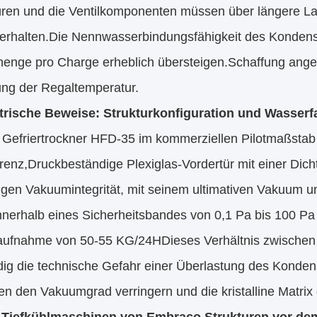
üren und die Ventilkomponenten müssen über längere Lauf
terhalten.Die Nennwasserbindungsfähigkeit des Kondensa
enge pro Charge erheblich übersteigen.Schaffung ang
ung der Regaltemperatur.
rische Beweise: Strukturkonfiguration und Wasser
Gefriertrockner HFD-35 im kommerziellen Pilotmaßstab a
renz,Druckbeständige Plexiglas-Vordertür mit einer Dic
tigen Vakuumintegrität, mit seinem ultimativen Vakuum u
nnerhalb eines Sicherheitsbandes von 0,1 Pa bis 100 Pa 
ufnahme von 50-55 KG/24HDieses Verhältnis zwischen A
ndig die technische Gefahr einer Überlastung des Konde
n den Vakuumgrad verringern und die kristalline Matrix 