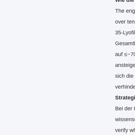
Wie di
The engi
over ten
35-Lyofi
Gesamtle
auf ≤−7
ansteige
sich die
verhinde
Strateg
Bei der 
wissens
verify w