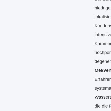
niedrig
lokalis
Kondensa
intensi
Kammerdr
hochpor
degeneri
Meßverf
Erfahren
systemat
Wassera
die die 