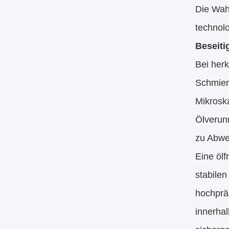
Die Wahl
technol
Beseiti
Bei her
Schmier
Mikroska
Ölverun
zu Abwe
Eine ölf
stabile
hochpräz
innerha