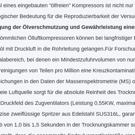
 eines eingebauten "ölfreien" Kompressors ist nicht nur
ogischer Bedeutung für die Reproduzierbarkeit der Vers
gung der Ölverschmutzung und Gewährleistung einer
kömmlichen Ölluftkompressoren können bei langfristiger
öl mit Druckluft in die Rohrleitung gelangen.Für Forsc
labereich, bei denen ein Mindestzufuhrvolumen von nur 
reinigungen von Teilen pro Million eine Kreuzkontaminat
ichungen in den Daten der Massenspektrometrie (MS) o
reie Luftquelle sorgt für die absolute Reinheit des Trock
n Druckfeld des Zugventilators (Leistung 0,55KW, maxim
ise zweiflüssige Spritzer aus Edelstahl SUS316L, garant
lb von 1,0 bis 1,5 Sekunden in der Trocknungskammer s