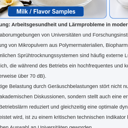
ung: Arbeitsgesundheit und Lärmprobleme in moder
Laborumgebungen von Universitäten und Forschungsinsti
lung von Mikropulvern aus Polymermaterialien, Biopharm
lichen Sprühtrocknungssystemen sind häufig externe Luf
lich, die während des Betriebs ein hochfrequentes und 
erweise über 70 dB).
tige Belastung durch Geräuschbelastungen stört nicht nur
 akademischen Diskussionen, sondern stellt auch eine 
Betriebslärm reduziert und gleichzeitig eine optimale d
istet wird, ist zu einem kritischen technischen Indikato
chen Auswahl an Universitäten geworden.