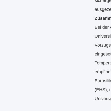
sicherge
ausgezei
Zusamm
Bei der
Universi
Vorzugsw
eingeset
Tempera
empfind
Borosil
(EHS), d
Universi