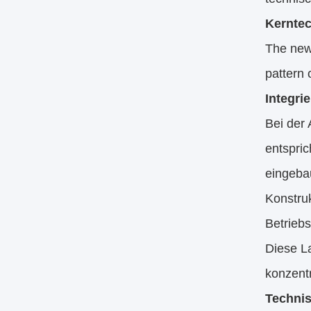
Kerntec
The new
pattern 
Integri
Bei der 
entspric
eingebau
Konstru
Betriebs
Diese L
konzent
Technis