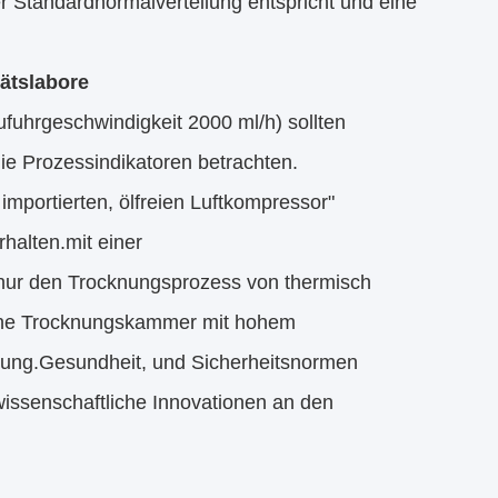
r Standardnormalverteilung entspricht und eine
ätslabore
fuhrgeschwindigkeit 2000 ml/h) sollten
die Prozessindikatoren betrachten.
importierten, ölfreien Luftkompressor"
halten.mit einer
 nur den Trocknungsprozess von thermisch
r eine Trocknungskammer mit hohem
ebung.Gesundheit, und Sicherheitsnormen
wissenschaftliche Innovationen an den