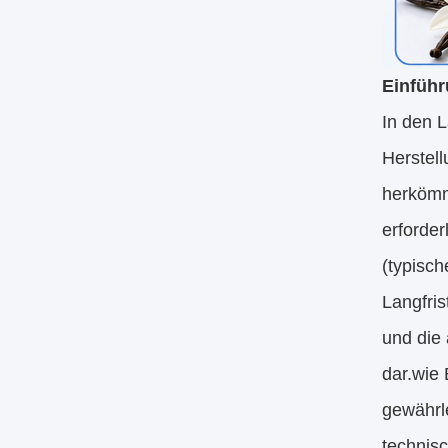
Einführ
In den 
Herstel
herkömm
erforder
(typisch
Langfris
und die
dar.wie 
gewährle
technis