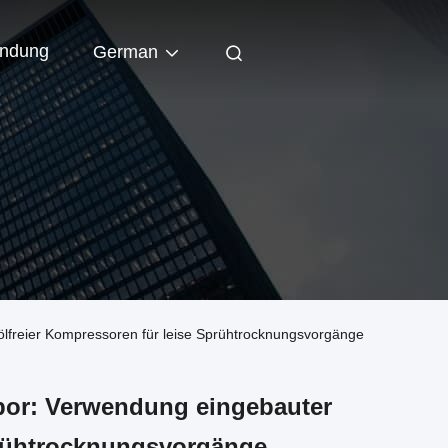
indung
German
lfreier Kompressoren für leise Sprühtrocknungsvorgänge
bor: Verwendung eingebauter
prühtrocknungsvorgänge