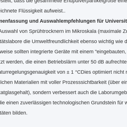
stellt, dass die gesammelte Endpulverpartikelgröße eine
chnete Flüssigkeit aufweist..
enfassung und Auswahlempfehlungen für Universit
 Auswahl von Sprühtrocknern im Mikroskala (maximale Zu
tätslabore die Umweltfreundlichkeit ebenso wichtig wie 
eise sollten integrierte Geräte mit einem "eingebauten, 
zt werden, die einen Betriebslärm unter 50 dB aufrechter
turregelungsgenauigkeit von ± 1 °CDies optimiert nicht
lichen Materialien mit voller Prozesssichtbarkeit (übe
ikatglasgehalt), sondern verbessert auch die Laborumg
ie einen zuverlässigen technologischen Grundstein für 
täten bilden.