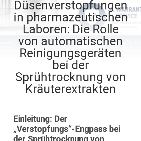
Düsenverstopfungen
QUALITÄTSKONTROLLE
in pharmazeutischen
Laboren: Die Rolle
TRETEN
von automatischen
SIE
Reinigungsgeräten
MIT
bei der
UNS
Sprühtrocknung von
IN
Kräuterextrakten
VERBINDUNG
FORDERN
SIE EIN
Einleitung: Der
„Verstopfungs“-Engpass bei
ZITAT
der Sprühtrocknung von