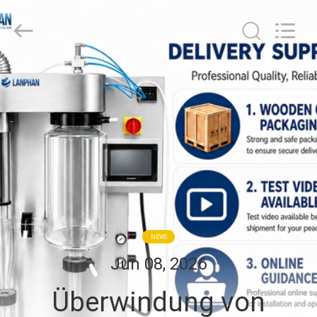
Henan
Lanphan
Industry
Co.,Ltd.
All
Rights
Reserved.
HAUS
PRODUKTE
VIDEOS
ÜBER
UNS
NEWS
Jun 08, 2026
FABRIK-
Überwindung von
AUSFLUG