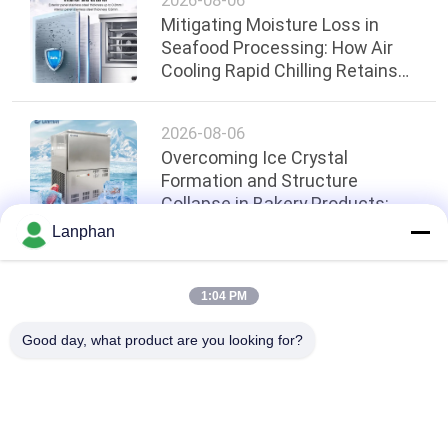
2026-08-06
Mitigating Moisture Loss in
Seafood Processing: How Air
Cooling Rapid Chilling Retains
Quality
2026-08-06
Overcoming Ice Crystal
Formation and Structure
Collapse in Bakery Products:
Application of -45°C Cabinet
Lanphan
Blast Freezers in Central
Kitchens
oben
1:04 PM
Good day, what product are you looking for?
Beliebte Kategorien
Alle
Vakuumfrost-
Farbsortierermaschine