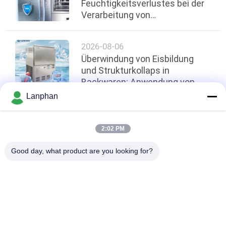
Feuchtigkeitsverlustes bei der
Verarbeitung von
Meeresfrüchten: Wie
Luftkühlung und schnelle
2026-08-06
Kühlung die Qualität erhalten
Überwindung von Eisbildung
und Strukturkollaps in
Backwaren: Anwendung von
-45°C Schockfroster-Schränken
Lanphan
in zentralen Küchen
oben
2:02 PM
Good day, what product are you looking for?
Beliebte Kategorien
Alle
Vakuumfrost-
Farbsortierermaschine
Trockner