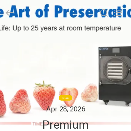
Henan
Lanphan
Industry
Co.,Ltd.
All
Rights
Reserved.
HAUS
PRODUKTE
VIDEOS
ÜBER
UNS
NEWS
Apr 28, 2026
FABRIK-
Premium
AUSFLUG