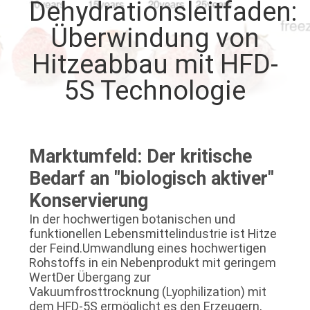
Dehydrationsleitfaden:
QUALITÄTSKONTROLLE
Überwindung von
Hitzeabbau mit HFD-
TRETEN
5S Technologie
SIE
MIT
UNS
Marktumfeld: Der kritische
IN
Bedarf an "biologisch aktiver"
VERBINDUNG
Konservierung
In der hochwertigen botanischen und
FORDERN
funktionellen Lebensmittelindustrie ist Hitze
der Feind.Umwandlung eines hochwertigen
SIE EIN
Rohstoffs in ein Nebenprodukt mit geringem
WertDer Übergang zur
ZITAT
Vakuumfrosttrocknung (Lyophilization) mit
dem HFD-5S ermöglicht es den Erzeugern,