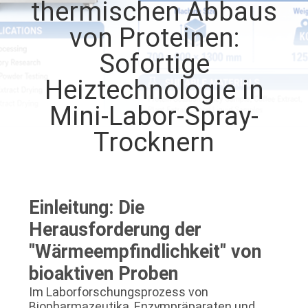
thermischen Abbaus
QUALITÄTSKONTROLLE
von Proteinen:
Sofortige
TRETEN
Heiztechnologie in
SIE
Mini-Labor-Spray-
MIT
Trocknern
UNS
IN
VERBINDUNG
Einleitung: Die
Herausforderung der
FORDERN
"Wärmeempfindlichkeit" von
SIE EIN
bioaktiven Proben
ZITAT
Im Laborforschungsprozess von
Biopharmazeutika, Enzympräparaten und