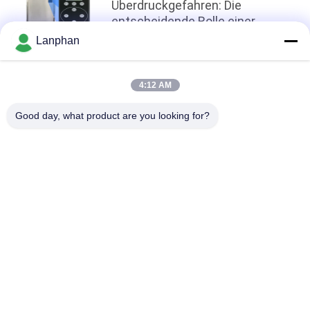
Überdruckgefahren: Die
entscheidende Rolle einer
genauen ≥0,17 MPa
Lanphan
Sicherheitsventilentlastung bei
der industriellen Sterilisation
oben
4:12 AM
Good day, what product are you looking for?
Beliebte Kategorien
Alle
Vakuumfrost-
Farbsortierermaschine
Trockner
Sprühtrockner-
Dampf-Sterilisator-
Maschine
Autoklav
Lösliche 
Tablettenpressmaschine
Wiederaufnahme-
Maschine