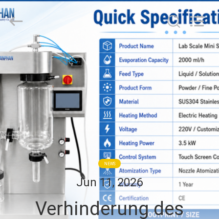
Henan
Lanphan
Industry
Co.,Ltd.
All
Rights
Reserved.
HAUS
PRODUKTE
VIDEOS
ÜBER
UNS
NEWS
Jun 11, 2026
FABRIK-
Verhinderung des
AUSFLUG