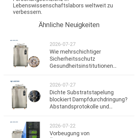
Lebenswissenschaftslabors weltweit zu
verbessern.
Ähnliche Neuigkeiten
2026-07-27
Wie mehrschichtiger
Sicherheitsschutz
Gesundheitsinstitutionen
stärkt: Technische Einblicke in
die Übertemperatur-
2026-07-27
Abschaltung bei 200L
Dichte Substratstapelung
Autoklaven
blockiert Dampfdurchdringung?
Abstandsprotokolle und
Optimierung der
Temperaturuniformität in 200L
2026-07-22
Vertikalautoklaven
Vorbeugung von