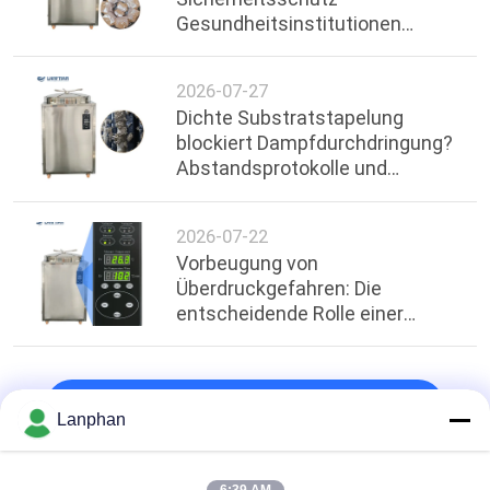
Gesundheitsinstitutionen
stärkt: Technische Einblicke in
die Übertemperatur-
2026-07-27
Abschaltung bei 200L
Dichte Substratstapelung
Autoklaven
blockiert Dampfdurchdringung?
Abstandsprotokolle und
Optimierung der
Temperaturuniformität in 200L
2026-07-22
Vertikalautoklaven
Vorbeugung von
Überdruckgefahren: Die
entscheidende Rolle einer
genauen ≥0,17 MPa
Sicherheitsventilentlastung bei
der industriellen Sterilisation
oben
Lanphan