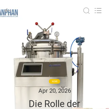
Henan
Lanphan
Industry
Co.,Ltd.
All
Rights
Reserved.
HAUS
PRODUKTE
VIDEOS
ÜBER
UNS
NEWS
Apr 20, 2026
FABRIK-
Die Rolle der
AUSFLUG