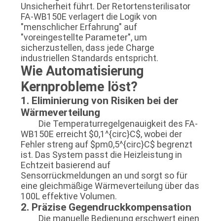
Unsicherheit führt. Der Retortensterilisator
SITEMAP
FA-WB150E verlagert die Logik von
"menschlicher Erfahrung" auf
"voreingestellte Parameter", um
DATENSCHUTZRICHTLINIE
sicherzustellen, dass jede Charge
industriellen Standards entspricht.
Wie Automatisierung
Kernprobleme löst?
1. Eliminierung von Risiken bei der
Wärmeverteilung
Die Temperaturregelgenauigkeit des FA-
WB150E erreicht $0,1^{circ}C$, wobei der
Fehler streng auf $pm0,5^{circ}C$ begrenzt
ist. Das System passt die Heizleistung in
Echtzeit basierend auf
Sensorrückmeldungen an und sorgt so für
eine gleichmäßige Wärmeverteilung über das
100L effektive Volumen.
2. Präzise Gegendruckkompensation
Die manuelle Bedienung erschwert einen