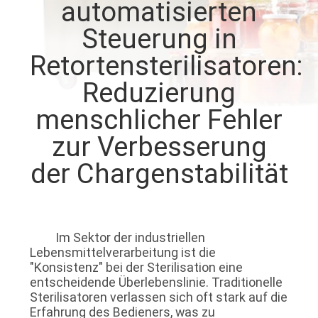
automatisierten
QUALITÄTSKONTROLLE
Steuerung in
Retortensterilisatoren:
TRETEN
Reduzierung
SIE
menschlicher Fehler
MIT
zur Verbesserung
UNS
der Chargenstabilität
IN
VERBINDUNG
Im Sektor der industriellen
FORDERN
Lebensmittelverarbeitung ist die
SIE EIN
"Konsistenz" bei der Sterilisation eine
entscheidende Überlebenslinie. Traditionelle
ZITAT
Sterilisatoren verlassen sich oft stark auf die
Erfahrung des Bedieners, was zu