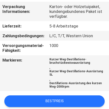
Verpackung
Karton- oder Holzetuipaket,
QUALITÄTSKONTROLLE
Informationen:
kundengebundenes Paket ist
verfügbar.
TRETEN
Lieferzeit:
5-8 Arbeitstage
SIE
Zahlungsbedingungen:
L/C, T/T, Western Union
MIT
Versorgungsmaterial-
1000
UNS
Fähigkeit:
IN
Markieren:
Kurzer Weg-Destillations-
bruchstückweiseausrüstung
VERBINDUNG
,
Kurzer Weg-Destillations-Ausrüstung
5L
,
FORDERN
Destillations-Ausrüstung des kurzen
Weg-2000rpm
SIE EIN
ZITAT
BESTPREIS