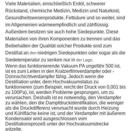
Viele Materialien, einschließlich Erdöl, schwerer
Rückstand, chemische Medizin, Medizin und Naturkost,
Gesundheitswesenprodukte, Fettsäure und so weiter, sind
im Allgemeinen wärmeempfindlich und zähflüssig.
Außerdem besitzen sie auch hohe Siedepunkte. Diese
Materialien von ihren Komponenten zu trennen und das
Beibehalten der Qualität solcher Produkte sind zum
Destillat an
niedrigen Siedepunkten oder sogar als die
den
Siedetemperatur zu senken nur in
.
der Lage
Wenn das funktionierende Vakuum PA ungefähr 500 ist,
ist es zum Leiten in den Kratzerfilmverdampfer oder -
Dünnschichtverdampfer fähig. Jedoch wenn die
Destillation unter, dem Hochvakuumstatus zu
funktionieren (zum Beispiel, reicht der Druck von 0,001 bis
zu 100Pa), ist, werden Probleme gesprungen, um zu
verursachen. Deshalb ist es notwendig, den Verdampfer
zu wählen, den die Dampfdruckidentifikation, die weniger
als die Druckdifferenz verursacht wurde durch Heizung
und Kühlfläche keine ist, und der Verdampfer mit äußerem
Kondensator wird ausgeschlossen vom
Destillationsprozeß unter der Hochvakuumstrecke
witzelte.