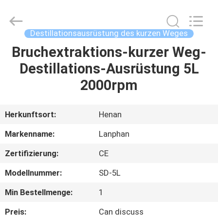
Henan
Lanphan
Industry
Co.,Ltd.
All
Destillationsausrüstung des kurzen Weges
Rights
Reserved.
Bruchextraktions-kurzer Weg-
HAUS
Destillations-Ausrüstung 5L
PRODUKTE
2000rpm
VIDEOS
Herkunftsort:
Henan
Markenname:
Lanphan
ÜBER
Zertifizierung:
CE
UNS
Modellnummer:
SD-5L
FABRIK-
Min Bestellmenge:
1
AUSFLUG
Preis:
Can discuss