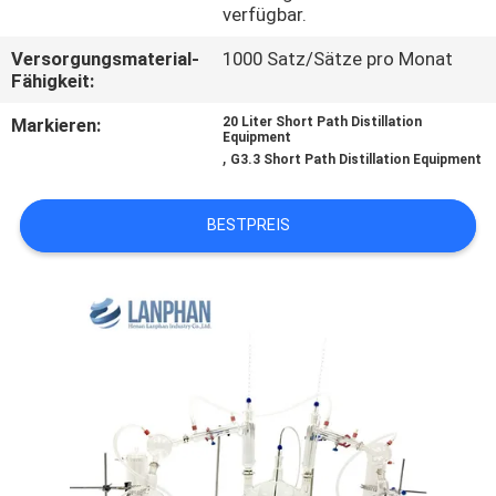
verfügbar.
QUALITÄTSKONTROLLE
Versorgungsmaterial-
1000 Satz/Sätze pro Monat
Fähigkeit:
TRETEN
Markieren:
20 Liter Short Path Distillation
Equipment
SIE
,
G3.3 Short Path Distillation Equipment
MIT
UNS
BESTPREIS
IN
VERBINDUNG
FORDERN
SIE EIN
ZITAT