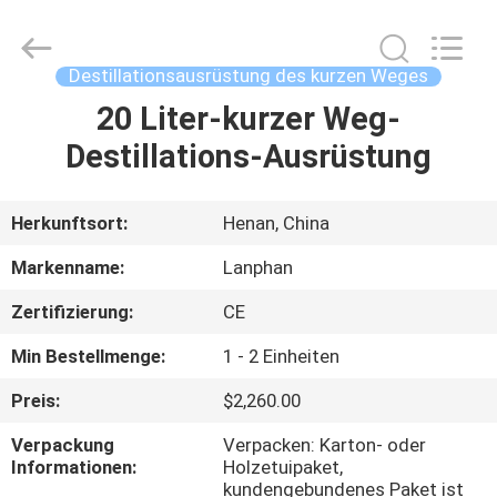
Henan
Lanphan
Industry
Co.,Ltd.
All
Destillationsausrüstung des kurzen Weges
Rights
Reserved.
20 Liter-kurzer Weg-
HAUS
Destillations-Ausrüstung
PRODUKTE
Herkunftsort:
Henan, China
VIDEOS
Markenname:
Lanphan
Zertifizierung:
CE
ÜBER
Min Bestellmenge:
1 - 2 Einheiten
UNS
Preis:
$2,260.00
FABRIK-
Verpackung
Verpacken: Karton- oder
Informationen:
Holzetuipaket,
AUSFLUG
kundengebundenes Paket ist