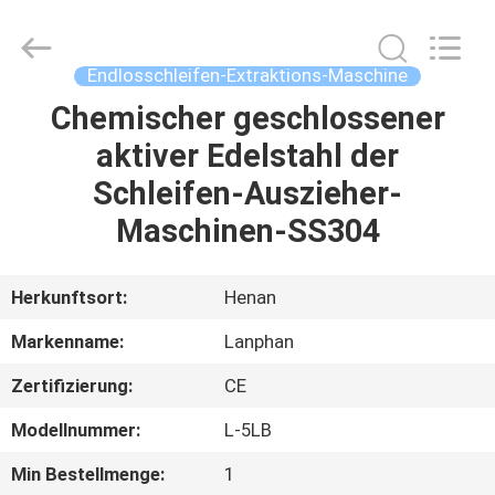
Henan
Lanphan
Industry
Co.,Ltd.
All
Endlosschleifen-Extraktions-Maschine
Rights
Reserved.
Chemischer geschlossener
HAUS
aktiver Edelstahl der
PRODUKTE
Schleifen-Auszieher-
Maschinen-SS304
VIDEOS
Herkunftsort:
Henan
ÜBER
Markenname:
Lanphan
UNS
Zertifizierung:
CE
FABRIK-
Modellnummer:
L-5LB
AUSFLUG
Min Bestellmenge:
1