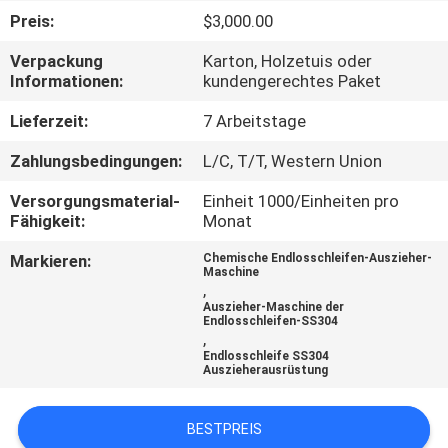
Preis:
$3,000.00
QUALITÄTSKONTROLLE
Verpackung
Karton, Holzetuis oder
Informationen:
kundengerechtes Paket
TRETEN
Lieferzeit:
7 Arbeitstage
SIE
Zahlungsbedingungen:
L/C, T/T, Western Union
MIT
Versorgungsmaterial-
Einheit 1000/Einheiten pro
UNS
Fähigkeit:
Monat
IN
Markieren:
Chemische Endlosschleifen-Auszieher-
VERBINDUNG
Maschine
,
Auszieher-Maschine der
Endlosschleifen-SS304
FORDERN
,
Endlosschleife SS304
SIE EIN
Auszieherausrüstung
ZITAT
BESTPREIS