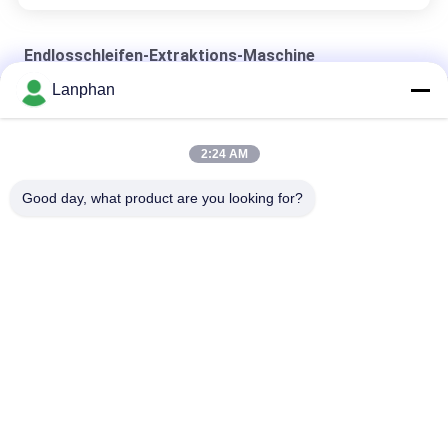
Endlosschleifen-Extraktions-Maschine
Lanphan
SS304 schloss Schleifen-Extraktion Machiner
Geschmiedete Endlosschleifen-Extraktions-Maschine
2:24 AM
Extraktions-Maschine der Endlosschleifen-5LB
Good day, what product are you looking for?
Beliebte Kategorien
Alle
Vakuumfrost-
Farbsortierermaschine
Trockner
Sprühtrockner-
Dampf-Sterilisator-
Maschine
Autoklav
Lösliche 
Tablettenpressmaschine
Wiederaufnahme-