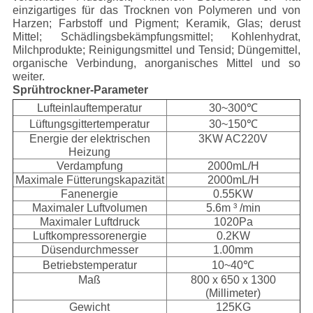
einzigartiges für das Trocknen von Polymeren und von
Harzen; Farbstoff und Pigment; Keramik, Glas; derust
Mittel; Schädlingsbekämpfungsmittel; Kohlenhydrat,
Milchprodukte; Reinigungsmittel und Tensid; Düngemittel,
organische Verbindung, anorganisches Mittel und so
weiter.
Sprühtrockner-Parameter
Lufteinlauftemperatur
30~300℃
Lüftungsgittertemperatur
30~150℃
Energie der elektrischen
3KW AC220V
Heizung
Verdampfung
2000mL/H
Maximale Fütterungskapazität
2000mL/H
Fanenergie
0.55KW
Maximaler Luftvolumen
5.6m ³ /min
Maximaler Luftdruck
1020Pa
Luftkompressorenergie
0.2KW
Düsendurchmesser
1.00mm
Betriebstemperatur
10~40℃
Maß
800 x 650 x 1300
(Millimeter)
Gewicht
125KG