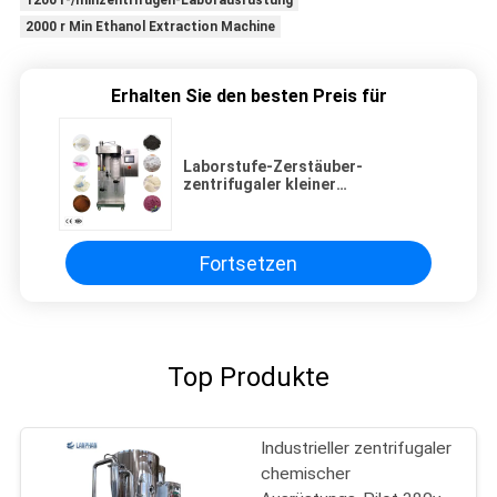
1200 r-/minzentrifugen-Laborausrüstung
2000 r Min Ethanol Extraction Machine
Erhalten Sie den besten Preis für
Laborstufe-Zerstäuber-
zentrifugaler kleiner
Sprühtrockner Mini For Milk
Powder
Fortsetzen
Top Produkte
Industrieller zentrifugaler
chemischer