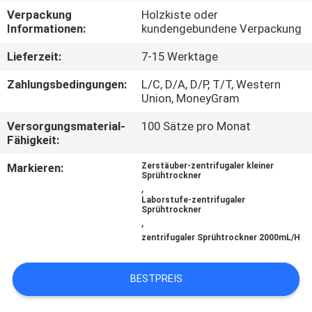
Verpackung
Holzkiste oder
QUALITÄTSKONTROLLE
Informationen:
kundengebundene Verpackung
Lieferzeit:
7-15 Werktage
TRETEN
Zahlungsbedingungen:
L/C, D/A, D/P, T/T, Western
SIE
Union, MoneyGram
MIT
Versorgungsmaterial-
100 Sätze pro Monat
Fähigkeit:
UNS
IN
Markieren:
Zerstäuber-zentrifugaler kleiner
Sprühtrockner
,
VERBINDUNG
Laborstufe-zentrifugaler
Sprühtrockner
,
FORDERN
zentrifugaler Sprühtrockner 2000mL/H
SIE EIN
BESTPREIS
ZITAT