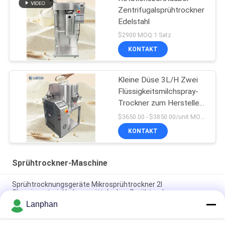
Zentrifugalsprühtrockner
Edelstahl
$2900 MOQ:1 Satz
KONTAKT
Kleine Düse 3L/H Zwei
Flüssigkeitsmilchspray-
Trockner zum Herstellen
von Eier-Whey
$3650.00 - $3850.00/unit MOQ:1 Einheit
Milchpulver
KONTAKT
Sprühtrockner-Maschine
Sprühtrocknungsgeräte Mikrosprühtrockner 2l
Chemiematerial Lebensmittelpulver Sprühtrockner
Lanphan
Pilot Sprühtrocknungsmaschine Sprühtrocknungsmaschine
Kleines Sprühtrockner für Hefepulver