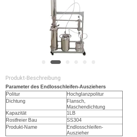
SITEMAP
DATENSCHUTZRICHTLINIE
Produkt-Beschreibung
Parameter des Endlosschleifen-Ausziehers
Politur
Hochglanzpolitur
Dichtung
Flansch,
Maschendichtung
Kapazität
1LB
Rostfreier Bau
SS304
Produkt-Name
Endlosschleifen-
Auszieher