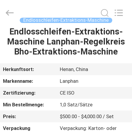
Henan
Lanphan
Industry
Co.,Ltd.
All
Endlosschleifen-Extraktions-Maschine
Rights
Reserved.
Endlosschleifen-Extraktions-
HAUS
Maschine Lanphan-Regelkreis
PRODUKTE
Bho-Extraktions-Maschine
VIDEOS
Herkunftsort:
Henan, China
Markenname:
Lanphan
ÜBER
Zertifizierung:
CE ISO
UNS
Min Bestellmenge:
1,0 Satz/Sätze
FABRIK-
Preis:
$500.00 - $4,000.00 / Set
AUSFLUG
Verpackung
Verpackung: Karton- oder