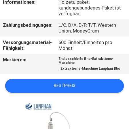
Informationen:
Holzetuipaket,
kundengebundenes Paket ist
QUALITÄTSKONTROLLE
verfügbar.
Zahlungsbedingungen:
L/C, D/A, D/P, T/T, Western
TRETEN
Union, MoneyGram
SIE
Versorgungsmaterial-
600 Einheit/Einheiten pro
Fähigkeit:
Monat
MIT
UNS
Markieren:
Endlosschleife Bho-Extraktions-
Maschine
,
IN
Extraktions-Maschine Lanphan Bho
VERBINDUNG
BESTPREIS
FORDERN
SIE EIN
ZITAT