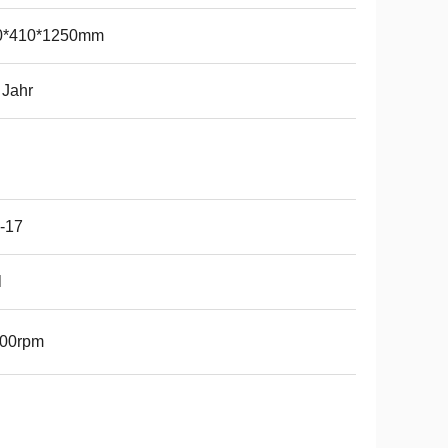
0*410*1250mm
 Jahr
-17
l
800rpm