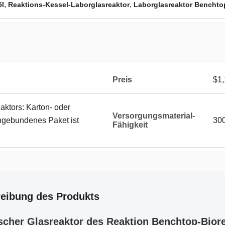
,
,
5l
Reaktions-Kessel-Laborglasreaktor
Laborglasreaktor Benchto
Preis
$1,
ktors: Karton- oder
Versorgungsmaterial-
ngebundenes Paket ist
300
Fähigkeit
eibung des Produkts
cher Glasreaktor des Reaktion Benchtop-Bior