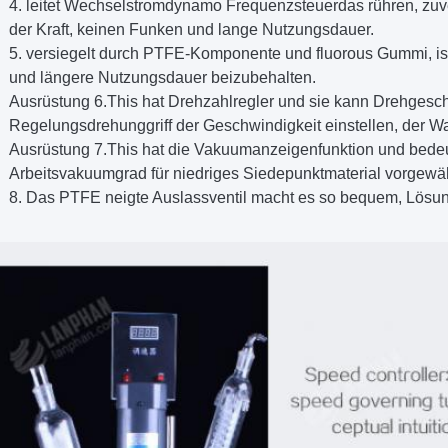
4. leitet Wechselstromdynamo Frequenzsteuerdas rühren, zu
der Kraft, keinen Funken und lange Nutzungsdauer.
5. versiegelt durch PTFE-Komponente und fluorous Gummi, is
und längere Nutzungsdauer beizubehalten.
Ausrüstung 6.This hat Drehzahlregler und sie kann Drehgesch
Regelungsdrehunggriff der Geschwindigkeit einstellen, der W
Ausrüstung 7.This hat die Vakuumanzeigenfunktion und bedeu
Arbeitsvakuumgrad für niedriges Siedepunktmaterial vorgewä
8. Das PTFE neigte Auslassventil macht es so bequem, Lösung