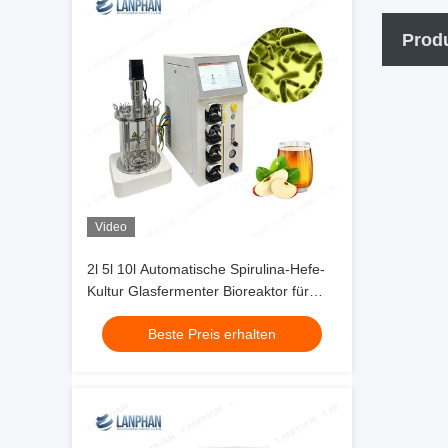
Prod
Video
2l 5l 10l Automatische Spirulina-Hefe-
Kultur Glasfermenter Bioreaktor für
Zellkultur
Beste Preis erhalten