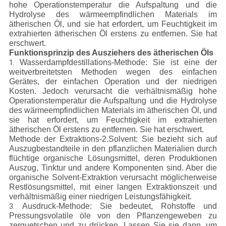
hohe Operationstemperatur die Aufspaltung und die
Hydrolyse des wärmeempfindlichen Materials im
ätherischen Öl, und sie hat erfordert, um Feuchtigkeit im
extrahierten ätherischen Öl erstens zu entfernen. Sie hat
erschwert.
Funktionsprinzip des Ausziehers des ätherischen Öls
Wasserdampfdestillations-Methode: Sie ist eine der
1.
weitverbreitetsten Methoden wegen des einfachen
Gerätes, der einfachen Operation und der niedrigen
Kosten. Jedoch verursacht die verhältnismäßig hohe
Operationstemperatur die Aufspaltung und die Hydrolyse
des wärmeempfindlichen Materials im ätherischen Öl, und
sie hat erfordert, um Feuchtigkeit im extrahierten
ätherischen Öl erstens zu entfernen. Sie hat erschwert.
Methode der Extraktions-2.Solvent: Sie bezieht sich auf
Auszugbestandteile in den pflanzlichen Materialien durch
flüchtige organische Lösungsmittel, deren Produktionen
Auszug, Tinktur und andere Komponenten sind. Aber die
organische Solvent-Extraktion verursacht möglicherweise
Restlösungsmittel, mit einer langen Extraktionszeit und
verhältnismäßig einer niedrigen Leistungsfähigkeit.
Ausdruck-Methode: Sie bedeutet, Rohstoffe und
3.
Pressungsvolatile öle von den Pflanzengeweben zu
zerquetschen und zu drücken. Lassen Sie sie dann, um