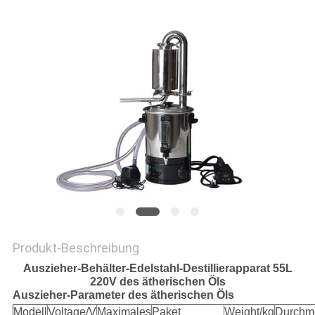
SITEMAP
DATENSCHUTZRICHTLINIE
Produkt-Beschreibung
Auszieher-Behälter-Edelstahl-Destillierapparat 55L
220V des ätherischen Öls
Auszieher-Parameter des ätherischen Öls
Modell
Voltage/V
Maximales
Paket
Weight/kg
Durchm