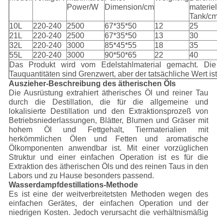
Power/W
Dimension/cm
materie
Tank/c
10L
220-240
2500
67*35*50
12
25
21L
220-240
2500
67*35*50
13
30
32L
220-240
3000
85*45*55
18
35
55L
220-240
3000
90*50*65
22
40
Das Produkt wird vom Edelstahlmaterial gemacht. Die
Tauquantitäten sind Grenzwert, aber der tatsächliche Wert ist 
Auszieher-Beschreibung des ätherischen Öls
Die Ausrüstung extrahiert ätherisches Öl und reiner Tau
durch die Destillation, die für die allgemeine und
lokalisierte Destillation und den Extraktionsprozeß von
Betriebsniederlassungen, Blätter, Blumen und Gräser mit
hohem Öl und Fettgehalt, Tiermaterialien mit
herkömmlichen Ölen und Fetten und aromatische
Ölkomponenten anwendbar ist. Mit einer vorzüglichen
Struktur und einer einfachen Operation ist es für die
Extraktion des ätherischen Öls und des reinen Taus in den
Labors und zu Hause besonders passend.
Wasserdampfdestillations-Methode
Es ist eine der weitverbreitetsten Methoden wegen des
einfachen Gerätes, der einfachen Operation und der
niedrigen Kosten. Jedoch verursacht die verhältnismäßig