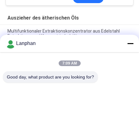
Auszieher des ätherischen Öls
Multifunktionaler Extraktionskonzentrator aus Edelstahl
Extraktions- und Konzentrierbehälter
Lanphan
50L Vakuum vertikaler Konzentrations- und
Extraktionsbehälter
7:09 AM
Auszieher-Behälter-Edelstahl-Destillierapparat 55L 220V des
ätherischen Öls
Good day, what product are you looking for?
Beliebte Kategorien
Alle
Vakuumfrost-
Farbsortierermaschine
Trockner
Sprühtrockner-
Dampf-Sterilisator-
Maschine
Autoklav