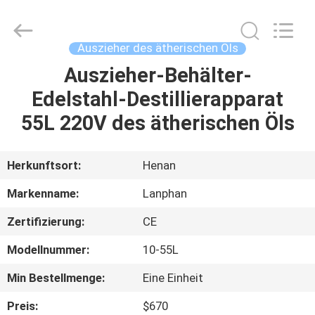
Henan
Lanphan
Industry
Co.,Ltd.
All
Auszieher des ätherischen Öls
Rights
Reserved.
Auszieher-Behälter-
HAUS
Edelstahl-Destillierapparat
PRODUKTE
55L 220V des ätherischen Öls
VIDEOS
Herkunftsort:
Henan
Markenname:
Lanphan
ÜBER
Zertifizierung:
CE
UNS
Modellnummer:
10-55L
FABRIK-
Min Bestellmenge:
Eine Einheit
AUSFLUG
Preis:
$670