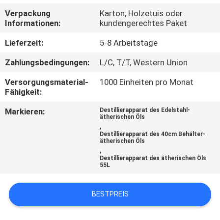
Verpackung
Karton, Holzetuis oder
QUALITÄTSKONTROLLE
Informationen:
kundengerechtes Paket
Lieferzeit:
5-8 Arbeitstage
TRETEN
Zahlungsbedingungen:
L/C, T/T, Western Union
SIE
Versorgungsmaterial-
1000 Einheiten pro Monat
MIT
Fähigkeit:
UNS
Markieren:
Destillierapparat des Edelstahl-
IN
ätherischen Öls
,
VERBINDUNG
Destillierapparat des 40cm Behälter-
ätherischen Öls
,
Destillierapparat des ätherischen Öls
FORDERN
55L
SIE EIN
BESTPREIS
ZITAT