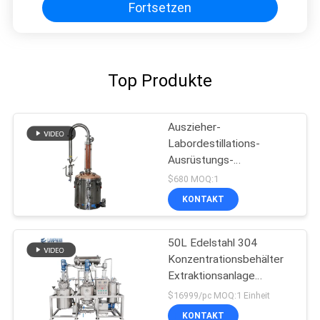
Fortsetzen
Top Produkte
Auszieher-
Labordestillations-
Ausrüstungs-
Destillierapparat-Plant-
$680 MOQ:1
Samen des ätherischen
KONTAKT
Öls
50L Edelstahl 304
Konzentrationsbehälter
Extraktionsanlage
Extraktionskonzentrator
$16999/pc MOQ:1 Einheit
KONTAKT