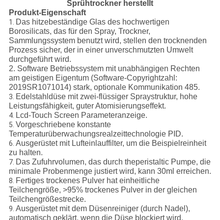
Sprühtrockner herstellt
Produkt-Eigenschaft
Das hitzebeständige Glas des hochwertigen
1.
Borosilicats, das für den Spray, Trockner,
Sammlungssystem benutzt wird, stellen den trocknenden
Prozess sicher, der in einer unverschmutzten Umwelt
durchgeführt wird.
2. Software Betriebssystem mit unabhängigen Rechten
am geistigen Eigentum (Software-Copyrightzahl:
2019SR1071014) stark, optionale Kommunikation 485.
Edelstahldüse mit zwei-flüssiger Spraystruktur, hohe
3.
Leistungsfähigkeit, guter Atomisierungseffekt.
Lcd-Touch Screen Parameteranzeige.
4.
Vorgeschriebene konstante
5.
Temperaturüberwachungsrealzeittechnologie PID.
Ausgerüstet mit Lufteinlauffilter, um die Beispielreinheit
6.
zu halten.
Das Zufuhrvolumen, das durch theperistaltic Pumpe, die
7.
minimale Probenmenge justiert wird, kann 30ml erreichen.
Fertiges trockenes Pulver hat einheitliche
8.
Teilchengröße, >95% trockenes Pulver in der gleichen
Teilchengrößestrecke.
Ausgerüstet mit dem Düsenreiniger (durch Nadel),
9.
automatisch geklärt, wenn die Düse blockiert wird.