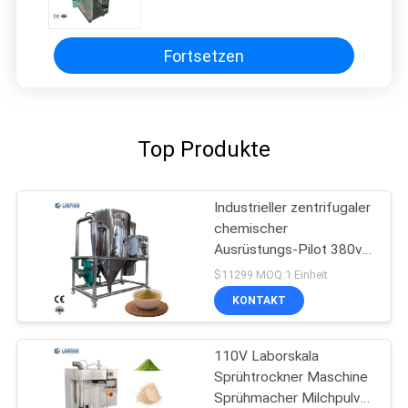
Früchte, Maschine AC220V
herstellend
Fortsetzen
Top Produkte
Industrieller zentrifugaler
chemischer
Ausrüstungs-Pilot 380v
des Sprühtrockner-10L
$11299 MOQ:1 Einheit
KONTAKT
110V Laborskala
Sprühtrockner Maschine
Sprühmacher Milchpulver