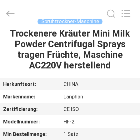
Henan
Lanphan
Industry
Co.,Ltd.
All
Sprühtrockner-Maschine
Rights
Reserved.
Trockenere Kräuter Mini Milk
HAUS
Powder Centrifugal Sprays
PRODUKTE
tragen Früchte, Maschine
AC220V herstellend
VIDEOS
Herkunftsort:
CHINA
ÜBER
Markenname:
Lanphan
UNS
Zertifizierung:
CE ISO
FABRIK-
Modellnummer:
HF-2
AUSFLUG
Min Bestellmenge:
1 Satz