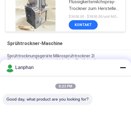
Flüssigkeitsmilchspray-
Trockner zum Herstellen
von Eier-Whey
$3650.00 - $3850.00/unit MOQ:1 Einheit
Milchpulver
KONTAKT
Sprühtrockner-Maschine
Sprühtrocknungsgeräte Mikrosprühtrockner 2l
Chemiematerial Lebensmittelpulver Sprühtrockner
Lanphan
Pilot Sprühtrocknungsmaschine Sprühtrocknungsmaschine
Kleines Sprühtrockner für Hefepulver
8:23 PM
2L/h Sprühtrockner Sprühtrockner Sprühtrocknungs-System
Sprühtrockner für Milch
Good day, what product are you looking for?
Beliebte Kategorien
Alle
Vakuumfrost-
Farbsortierermaschine