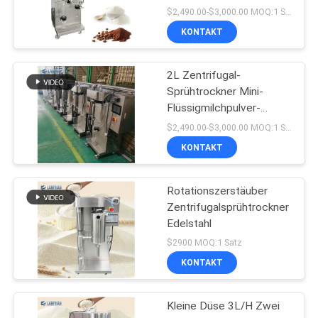
2000mL/h
$2,490.00-$3,000.00 MOQ:1 Satz
KONTAKT
2L Zentrifugal-
Sprühtrockner Mini-
Flüssigmilchpulver-
Atomisierer für das
$2,490.00-$3,000.00 MOQ:1 Satz
Labor
KONTAKT
Rotationszerstäuber
Zentrifugalsprühtrockner
Edelstahl
$2900 MOQ:1 Satz
KONTAKT
Kleine Düse 3L/H Zwei