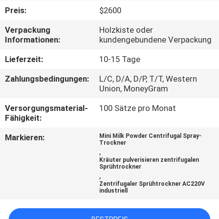
Preis:
$2600
QUALITÄTSKONTROLLE
Verpackung
Holzkiste oder
Informationen:
kundengebundene Verpackung
TRETEN
Lieferzeit:
10-15 Tage
SIE
Zahlungsbedingungen:
L/C, D/A, D/P, T/T, Western
MIT
Union, MoneyGram
UNS
Versorgungsmaterial-
100 Sätze pro Monat
IN
Fähigkeit:
VERBINDUNG
Markieren:
Mini Milk Powder Centrifugal Spray-
Trockner
,
Kräuter pulverisieren zentrifugalen
FORDERN
Sprühtrockner
,
SIE EIN
Zentrifugaler Sprühtrockner AC220V
industriell
ZITAT