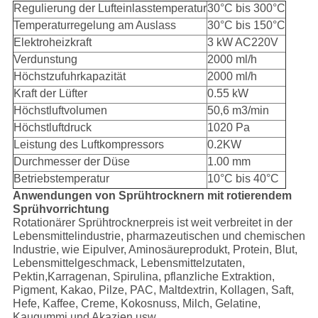
Regulierung der Lufteinlasstemperatur
30°C bis 300°C
Temperaturregelung am Auslass
30°C bis 150°C
Elektroheizkraft
3 kW AC220V
Verdunstung
2000 ml/h
Höchstzufuhrkapazität
2000 ml/h
Kraft der Lüfter
0.55 kW
Höchstluftvolumen
50,6 m3/min
Höchstluftdruck
1020 Pa
Leistung des Luftkompressors
0.2KW
Durchmesser der Düse
1.00 mm
Betriebstemperatur
10°C bis 40°C
Anwendungen von Sprühtrocknern mit rotierendem
Sprühvorrichtung
Rotationärer Sprühtrocknerpreis ist weit verbreitet in der
Lebensmittelindustrie, pharmazeutischen und chemischen
Industrie, wie Eipulver, Aminosäureprodukt, Protein, Blut,
Lebensmittelgeschmack, Lebensmittelzutaten,
Pektin,Karragenan, Spirulina, pflanzliche Extraktion,
Pigment, Kakao, Pilze, PAC, Maltdextrin, Kollagen, Saft,
Hefe, Kaffee, Creme, Kokosnuss, Milch, Gelatine,
Kaugummi und Akazien usw.