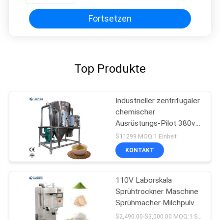
Fortsetzen
Top Produkte
Industrieller zentrifugaler
chemischer
Ausrüstungs-Pilot 380v
des Sprühtrockner-10L
$11299 MOQ:1 Einheit
KONTAKT
110V Laborskala
Sprühtrockner Maschine
Sprühmacher Milchpulver
2000mL/h
$2,490.00-$3,000.00 MOQ:1 Satz