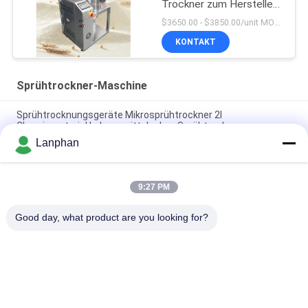
Trockner zum Herstellen
von Eier-Whey
$3650.00 - $3850.00/unit MOQ:1 Einheit
Milchpulver
KONTAKT
Sprühtrockner-Maschine
Sprühtrocknungsgeräte Mikrosprühtrockner 2l
Chemiematerial Lebensmittelpulver Sprühtrockner
Lanphan
Pilot Sprühtrocknungsmaschine Sprühtrocknungsmaschine
Kleines Sprühtrockner für Hefepulver
9:27 PM
2L/h Sprühtrockner Sprühtrockner Sprühtrocknungs-System
Sprühtrockner für Milch
Good day, what product are you looking for?
Beliebte Kategorien
Alle
Vakuumfrost-
Farbsortierermaschine
Trockner