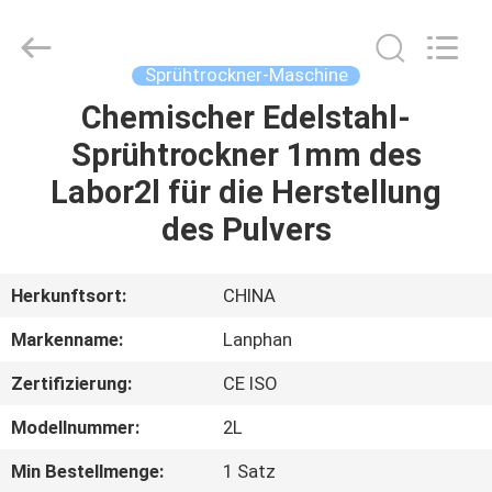
Henan
Lanphan
Industry
Co.,Ltd.
All
Sprühtrockner-Maschine
Rights
Reserved.
Chemischer Edelstahl-
HAUS
Sprühtrockner 1mm des
PRODUKTE
Labor2l für die Herstellung
des Pulvers
VIDEOS
Herkunftsort:
CHINA
ÜBER
Markenname:
Lanphan
UNS
Zertifizierung:
CE ISO
FABRIK-
Modellnummer:
2L
AUSFLUG
Min Bestellmenge:
1 Satz