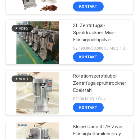
KONTAKT
2L Zentrifugal-
Sprühtrockner Mini-
Flüssigmilchpulver-
Atomisierer für das
$2,490.00-$3,000.00 MOQ:1 Satz
Labor
KONTAKT
Rotationszerstäuber
Zentrifugalsprühtrockner
Edelstahl
$2900 MOQ:1 Satz
KONTAKT
Kleine Düse 3L/H Zwei
Flüssigkeitsmilchspray-