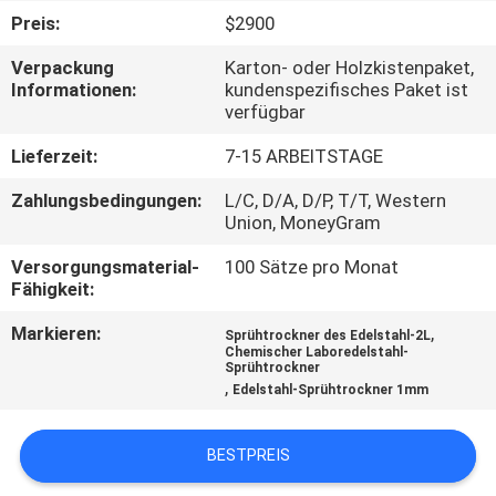
Preis:
$2900
QUALITÄTSKONTROLLE
Verpackung
Karton- oder Holzkistenpaket,
Informationen:
kundenspezifisches Paket ist
verfügbar
TRETEN
SIE
Lieferzeit:
7-15 ARBEITSTAGE
MIT
Zahlungsbedingungen:
L/C, D/A, D/P, T/T, Western
Union, MoneyGram
UNS
IN
Versorgungsmaterial-
100 Sätze pro Monat
Fähigkeit:
VERBINDUNG
Markieren:
,
Sprühtrockner des Edelstahl-2L
Chemischer Laboredelstahl-
Sprühtrockner
FORDERN
,
Edelstahl-Sprühtrockner 1mm
SIE EIN
ZITAT
BESTPREIS