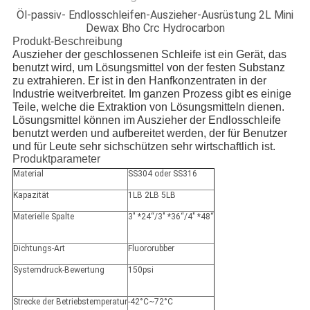
Öl-passiv- Endlosschleifen-Auszieher-Ausrüstung 2L Mini
Dewax Bho Crc Hydrocarbon
Produkt-Beschreibung
Auszieher der geschlossenen Schleife ist ein Gerät, das
benutzt wird, um Lösungsmittel von der festen Substanz
zu extrahieren. Er ist in den Hanfkonzentraten in der
Industrie weitverbreitet. Im ganzen Prozess gibt es einige
Teile, welche die Extraktion von Lösungsmitteln dienen.
Lösungsmittel können im Auszieher der Endlosschleife
benutzt werden und aufbereitet werden, der für Benutzer
und für Leute sehr sichschützen sehr wirtschaftlich ist.
Produktparameter
Material
SS304 oder SS316
Kapazität
1LB 2LB 5LB
Materielle Spalte
3" *24“/3" *36“/4" *48“
Dichtungs-Art
Fluororubber
Systemdruck-Bewertung
150psi
Strecke der Betriebstemperatur
-42°C~72°C