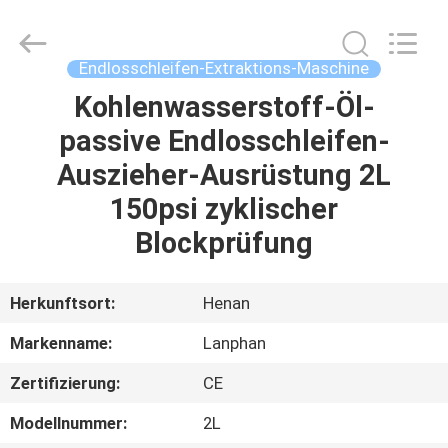
Henan
Lanphan
Industry
Co.,Ltd.
All
Endlosschleifen-Extraktions-Maschine
Rights
Reserved.
Kohlenwasserstoff-Öl-
HAUS
passive Endlosschleifen-
PRODUKTE
Auszieher-Ausrüstung 2L
150psi zyklischer
VIDEOS
Blockprüfung
ÜBER
Herkunftsort:
Henan
UNS
Markenname:
Lanphan
Zertifizierung:
CE
FABRIK-
AUSFLUG
Modellnummer:
2L