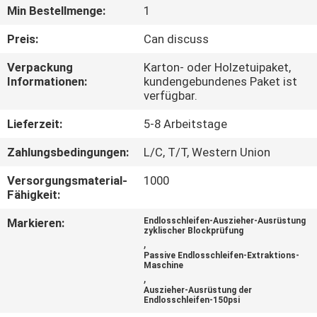
Min Bestellmenge:
1
QUALITÄTSKONTROLLE
Preis:
Can discuss
Verpackung
Karton- oder Holzetuipaket,
TRETEN
Informationen:
kundengebundenes Paket ist
verfügbar.
SIE
MIT
Lieferzeit:
5-8 Arbeitstage
UNS
Zahlungsbedingungen:
L/C, T/T, Western Union
IN
Versorgungsmaterial-
1000
VERBINDUNG
Fähigkeit:
Markieren:
Endlosschleifen-Auszieher-Ausrüstung
zyklischer Blockprüfung
FORDERN
,
Passive Endlosschleifen-Extraktions-
SIE EIN
Maschine
,
ZITAT
Auszieher-Ausrüstung der
Endlosschleifen-150psi