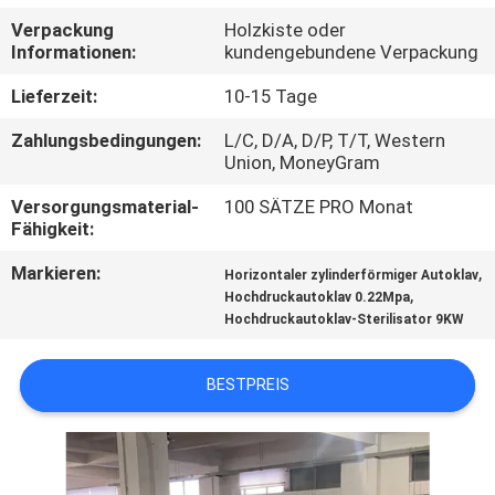
Verpackung
Holzkiste oder
QUALITÄTSKONTROLLE
Informationen:
kundengebundene Verpackung
Lieferzeit:
10-15 Tage
TRETEN
Zahlungsbedingungen:
L/C, D/A, D/P, T/T, Western
SIE
Union, MoneyGram
MIT
Versorgungsmaterial-
100 SÄTZE PRO Monat
UNS
Fähigkeit:
IN
Markieren:
,
Horizontaler zylinderförmiger Autoklav
,
Hochdruckautoklav 0.22Mpa
VERBINDUNG
Hochdruckautoklav-Sterilisator 9KW
FORDERN
BESTPREIS
SIE EIN
ZITAT