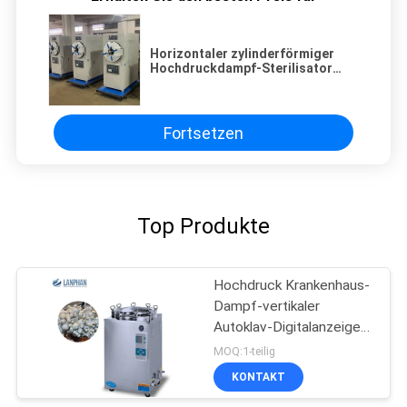
Horizontaler zylinderförmiger
Hochdruckdampf-Sterilisator
9KW des Autoklav-0.22Mpa
Fortsetzen
Top Produkte
Hochdruck Krankenhaus-
Dampf-vertikaler
Autoklav-Digitalanzeigen-
75L 100L 150L
MOQ:1-teilig
KONTAKT