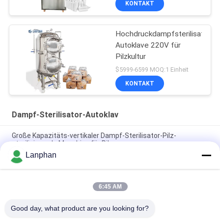
KONTAKT
Hochdruckdampfsterilisator
Autoklave 220V für
Pilzkultur
$5999-6599 MOQ:1 Einheit
KONTAKT
Dampf-Sterilisator-Autoklav
Große Kapazitäts-vertikaler Dampf-Sterilisator-Pilz-
sterilisierende Maschine für Pilz
Lanphan
Hochtemperatur-Autoklaven Lebensmittel Dampfwasserbad
Sterilisator Medizinischer Autoklaven-Sterilisator
6:45 AM
Wasserbad Vertikaler Gegendruck Retort Autoklave für
Lebensmittel mit Vakuumverpackung
Good day, what product are you looking for?