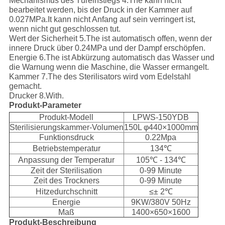
Mechanismus des Türeinstiegs 4.The kann nicht
bearbeitet werden, bis der Druck in der Kammer auf
0.027MPa.It kann nicht Anfang auf sein verringert ist,
wenn nicht gut geschlossen tut.
Wert der Sicherheit 5.The ist automatisch offen, wenn der
innere Druck über 0.24MPa und der Dampf erschöpfen.
Energie 6.The ist Abkürzung automatisch das Wasser und
die Warnung wenn die Maschine, die Wasser ermangelt.
Kammer 7.The des Sterilisators wird vom Edelstahl
gemacht.
Drucker 8.With.
Produkt-Parameter
Produkt-Modell
LPWS-150YDB
Sterilisierungskammer-Volumen
150L φ440×1000mm
Funktionsdruck
0.22Mpa
Betriebstemperatur
134℃
Anpassung der Temperatur
105℃ - 134℃
Zeit der Sterilisation
0-99 Minute
Zeit des Trockners
0-99 Minute
Hitzedurchschnitt
≤± 2℃
Energie
9KW/380V 50Hz
Maß
1400×650×1600
Produkt-Beschreibung