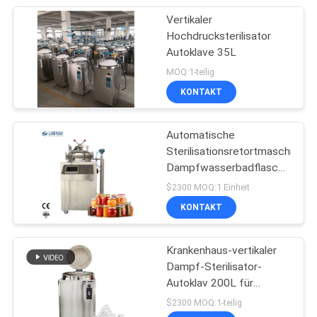
Vertikaler
Hochdrucksterilisator
Autoklave 35L
MOQ:1-teilig
KONTAKT
Automatische
Sterilisationsretortmaschine
Dampfwasserbadflasche
Essbare Pilze
$2300 MOQ:1 Einheit
KONTAKT
Krankenhaus-vertikaler
Dampf-Sterilisator-
Autoklav 200L für
zahnmedizinisches
$2300 MOQ:1-teilig
0.22MPa