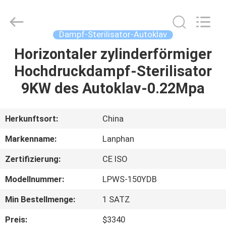
Henan
Lanphan
Industry
Co.,Ltd.
All
Dampf-Sterilisator-Autoklav
Rights
Reserved.
Horizontaler zylinderförmiger
HAUS
Hochdruckdampf-Sterilisator
PRODUKTE
9KW des Autoklav-0.22Mpa
VIDEOS
Herkunftsort:
China
Markenname:
Lanphan
ÜBER
Zertifizierung:
CE ISO
UNS
Modellnummer:
LPWS-150YDB
FABRIK-
Min Bestellmenge:
1 SATZ
AUSFLUG
Preis:
$3340