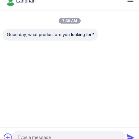
Lanphan
Hocheffizienter 3,5 M² Gefriertrockner aus Edelstahl mit 14
Kammern HFD-35
7:30 AM
Hochvakuumleistung 50-55 KG Kapazität HFD-35
Vakuumtrocknungsanlage
Good day, what product are you looking for?
Beliebte Kategorien
Alle
Vakuumfrost-
Farbsortierermaschine
Trockner
Sprühtrockner-
Dampf-Sterilisator-
Maschine
Autoklav
Lösliche 
Tablettenpressmaschine
Wiederaufnahme-
Maschine
Laborglasreaktor
Laborfrost-Trockner