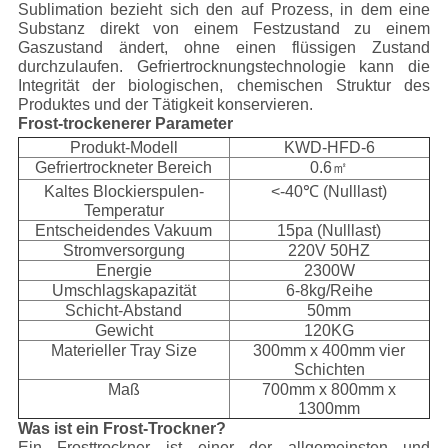
Sublimation bezieht sich den auf Prozess, in dem eine
Substanz direkt von einem Festzustand zu einem
Gaszustand ändert, ohne einen flüssigen Zustand
durchzulaufen. Gefriertrocknungstechnologie kann die
Integrität der biologischen, chemischen Struktur des
Produktes und der Tätigkeit konservieren.
Frost-trockenerer Parameter
Produkt-Modell
KWD-HFD-6
Gefriertrockneter Bereich
0.6㎡
Kaltes Blockierspulen-
<-40℃ (Nulllast)
Temperatur
Entscheidendes Vakuum
15pa (Nulllast)
Stromversorgung
220V 50HZ
Energie
2300W
Umschlagskapazität
6-8kg/Reihe
Schicht-Abstand
50mm
Gewicht
120KG
Materieller Tray Size
300mm x 400mm vier
Schichten
Maß
700mm x 800mm x
1300mm
Was ist ein Frost-Trockner?
Ein Frosttrockner ist einer der allgemeinsten und