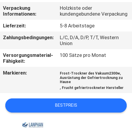
Verpackung
Holzkiste oder
QUALITÄTSKONTROLLE
Informationen:
kundengebundene Verpackung
Lieferzeit:
5-8 Arbeitstage
TRETEN
Zahlungsbedingungen:
L/C, D/A, D/P, T/T, Western
SIE
Union
MIT
Versorgungsmaterial-
100 Sätze pro Monat
UNS
Fähigkeit:
IN
Markieren:
,
Frost-Trockner des Vakuum2300w
Ausrüstung der Gefriertrocknung zu
VERBINDUNG
Hause
,
Frucht gefriertrockneter Hersteller
FORDERN
BESTPREIS
SIE EIN
ZITAT