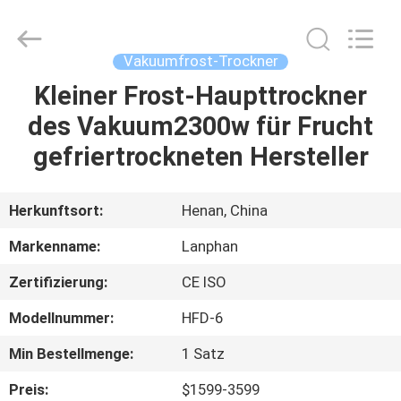
Henan
Lanphan
Industry
Co.,Ltd.
All
Vakuumfrost-Trockner
Rights
Reserved.
Kleiner Frost-Haupttrockner
HAUS
des Vakuum2300w für Frucht
PRODUKTE
gefriertrockneten Hersteller
VIDEOS
Herkunftsort:
Henan, China
Markenname:
Lanphan
ÜBER
Zertifizierung:
CE ISO
UNS
Modellnummer:
HFD-6
FABRIK-
Min Bestellmenge:
1 Satz
AUSFLUG
Preis:
$1599-3599