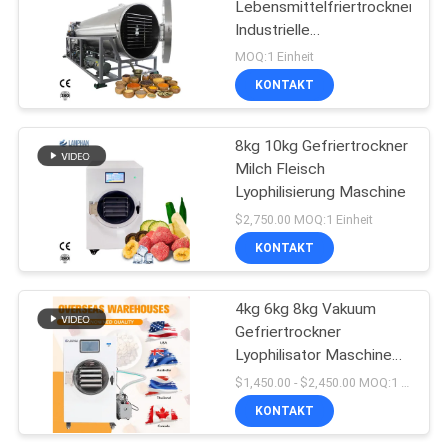
Lebensmittelfriertrockner
Industrielle
Lyophilisierung Maschine
MOQ:1 Einheit
KONTAKT
8kg 10kg Gefriertrockner
Milch Fleisch
Lyophilisierung Maschine
$2,750.00 MOQ:1 Einheit
KONTAKT
4kg 6kg 8kg Vakuum
Gefriertrockner
Lyophilisator Maschine
2300W Für
$1,450.00 - $2,450.00 MOQ:1 Einheit
hausgemachte
KONTAKT