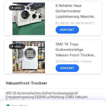
8 Behälter Haus
Gefriertrockner
Lyophilisierung Maschine
Fd 10kg 15kg 20kg
$1,450.00 - $2,450.00 MOQ:1 Einheit
KONTAKT
5M2 18 Trays
Großwerbstätige
Vakuum-Froot-Trockner
für Heim
$21000/unit MOQ:1 Einheit
KONTAKT
Vakuumfrost-Trockner
HFD-35 Automatisches Gefriertrocknungsgerät
Energieeinsparung 5500W Luftkühlung 3,5M2 Vakuum-
Gefriertrockner