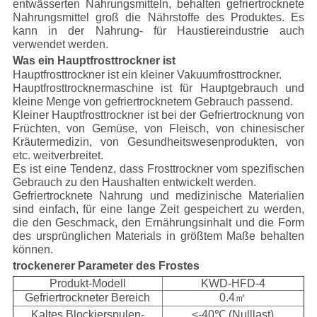
entwässerten Nahrungsmitteln, behalten gefriertrocknete
Nahrungsmittel groß die Nährstoffe des Produktes. Es
kann in der Nahrung- für Haustiereindustrie auch
verwendet werden.
Was ein Hauptfrosttrockner ist
Hauptfrosttrockner ist ein kleiner Vakuumfrosttrockner.
Hauptfrosttrocknermaschine ist für Hauptgebrauch und
kleine Menge von gefriertrocknetem Gebrauch passend.
Kleiner Hauptfrosttrockner ist bei der Gefriertrocknung von
Früchten, von Gemüse, von Fleisch, von chinesischer
Kräutermedizin, von Gesundheitswesenprodukten, von
etc. weitverbreitet.
Es ist eine Tendenz, dass Frosttrockner vom spezifischen
Gebrauch zu den Haushalten entwickelt werden.
Gefriertrocknete Nahrung und medizinische Materialien
sind einfach, für eine lange Zeit gespeichert zu werden,
die den Geschmack, den Ernährungsinhalt und die Form
des ursprünglichen Materials in größtem Maße behalten
können.
trockenerer Parameter des Frostes
Produkt-Modell
KWD-HFD-4
Gefriertrockneter Bereich
0.4㎡
Kaltes Blockierspulen-
<-40℃ (Nulllast)