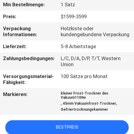
Min Bestellmenge:
1 Satz
QUALITÄTSKONTROLLE
Preis:
$1599-3599
Verpackung
Holzkiste oder
TRETEN
Informationen:
kundengebundene Verpackung
SIE
Lieferzeit:
5-8 Arbeitstage
MIT
Zahlungsbedingungen:
L/C, D/A, D/P, T/T, Western
UNS
Union
IN
Versorgungsmaterial-
100 Sätze pro Monat
VERBINDUNG
Fähigkeit:
Markieren:
kleiner Frost-Trockner des
Vakuum1100w
FORDERN
,
,
45mm Vakuumfrost-Trockner
Gefriertrocknungskammer
SIE EIN
ZITAT
BESTPREIS