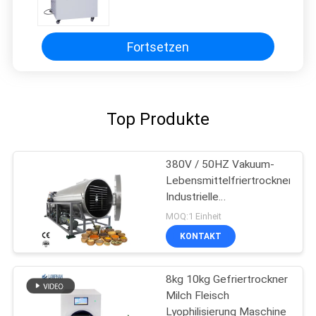
Gemüsefrucht-Trockner-Kammer
Fortsetzen
Top Produkte
380V / 50HZ Vakuum-
Lebensmittelfriertrockner
Industrielle
Lyophilisierung Maschine
MOQ:1 Einheit
KONTAKT
8kg 10kg Gefriertrockner
Milch Fleisch
Lyophilisierung Maschine