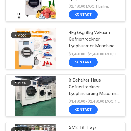
$2,750.00 MOQ:1 Einheit
KONTAKT
4kg 6kg 8kg Vakuum
Gefriertrockner
Lyophilisator Maschine
2300W Für
$1,450.00 - $2,450.00 MOQ:1 Einheit
hausgemachte
KONTAKT
8 Behälter Haus
Gefriertrockner
Lyophilisierung Maschine
Fd 10kg 15kg 20kg
$1,450.00 - $2,450.00 MOQ:1 Einheit
KONTAKT
5M2 18 Trays