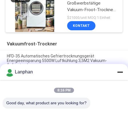
Großwerbstätige
Vakuum-Froot-Trockner
für Heim
$21000/unit MOQ:1 Einheit
KONTAKT
Vakuumfrost-Trockner
HFD-35 Automatisches Gefriertrocknungsgerät
Energieeinsparung 5500W Luftkühlung 3,5M2 Vakuum-
Gefriertrockner
Lanphan
Hocheffizienter 3,5 M² Gefriertrockner aus Edelstahl mit 14
Kammern HFD-35
8:16 PM
Hochvakuumleistung 50-55 KG Kapazität HFD-35
Vakuumtrocknungsanlage
Good day, what product are you looking for?
Beliebte Kategorien
Alle