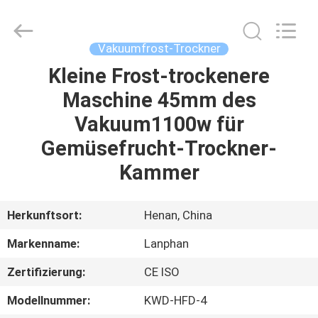
Henan
Lanphan
Industry
Co.,Ltd.
All
Vakuumfrost-Trockner
Rights
Reserved.
Kleine Frost-trockenere
HAUS
Maschine 45mm des
PRODUKTE
Vakuum1100w für
Gemüsefrucht-Trockner-
VIDEOS
Kammer
ÜBER
Herkunftsort:
Henan, China
UNS
Markenname:
Lanphan
Zertifizierung:
CE ISO
FABRIK-
AUSFLUG
Modellnummer:
KWD-HFD-4