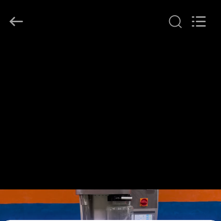
Henan
Lanphan
Industry
Co.,Ltd.
All
Rights
Reserved.
HAUS
PRODUKTE
VIDEOS
ÜBER
UNS
FABRIK-
AUSFLUG