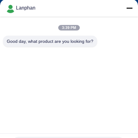
Lanphan
QUALITÄTSKONTROLLE
3:39 PM
TRETEN
Good day, what product are you looking for?
SIE
MIT
UNS
IN
VERBINDUNG
FORDERN
SIE EIN
ZITAT
Zentrifugaler Sprühtrockner des Mini-elektrischen
Zerstäuber-2L für Frucht-kleines Labor 3kw