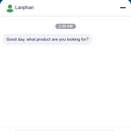
Lanphan
QUALITÄTSKONTROLLE
1:30 AM
TRETEN
Good day, what product are you looking for?
SIE
MIT
UNS
IN
VERBINDUNG
FORDERN
SIE EIN
ZITAT
Rotierende zentrifugale Sprühtrockner-Maschine für
Milchpulver-Flüssigkeit