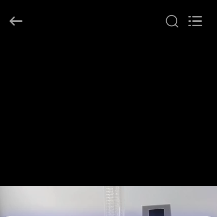
Henan
Lanphan
Industry
Co.,Ltd.
All
Rights
Reserved.
HAUS
PRODUKTE
VIDEOS
ÜBER
UNS
FABRIK-
AUSFLUG