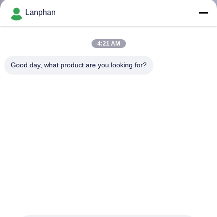
Lanphan
QUALITÄTSKONTROLLE
4:21 AM
TRETEN
Good day, what product are you looking for?
SIE
MIT
UNS
IN
VERBINDUNG
FORDERN
SIE EIN
Vakuumrotationsverdampfer-Preis China-Destillations-
ZITAT
Ausrüstung Rotovap 5L 10L 20L 50L
Laborrotationsverdampfer
2025-03-20