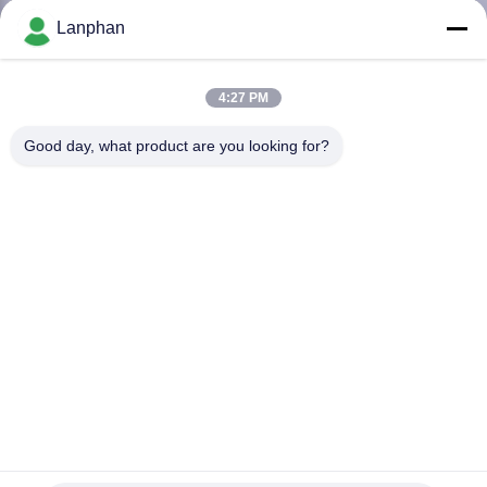
Lanphan
QUALITÄTSKONTROLLE
4:27 PM
TRETEN
Good day, what product are you looking for?
SIE
MIT
UNS
IN
VERBINDUNG
FORDERN
SIE EIN
ZITAT
Laborrotationsverdampfer ISO LCD Bedienfeld-2KW
Laborrotationsverdampfer
2022-03-02