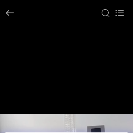
Henan
Lanphan
Industry
Co.,Ltd.
All
Rights
Reserved.
HAUS
PRODUKTE
VIDEOS
ÜBER
UNS
FABRIK-
AUSFLUG