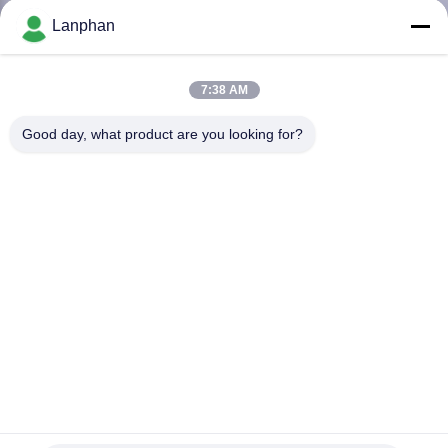
Lanphan
QUALITÄTSKONTROLLE
7:38 AM
TRETEN
Good day, what product are you looking for?
SIE
MIT
UNS
IN
VERBINDUNG
FORDERN
SIE EIN
ZITAT
Ex Beweis 220V 50Hz 50 Liter-Rotationsverdampfer
Laborrotationsverdampfer
2022-03-02