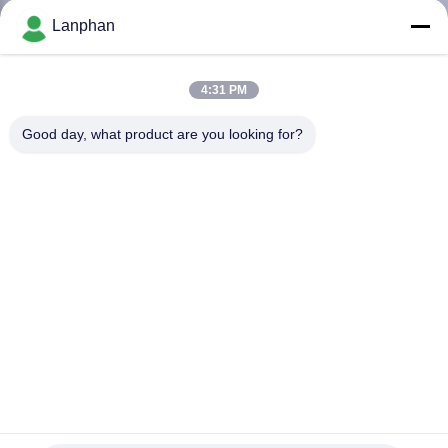
Lanphan
QUALITÄTSKONTROLLE
4:31 PM
TRETEN
Good day, what product are you looking for?
SIE
MIT
UNS
IN
VERBINDUNG
FORDERN
SIE EIN
ZITAT
1520*620*2470mm Cbd Destillat Laborrotationsverdampfer
Laborrotationsverdampfer
2022-03-02