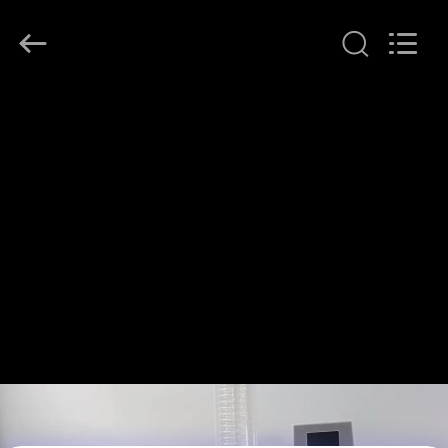
Henan
Lanphan
Industry
Co.,Ltd.
All
Rights
Reserved.
HAUS
PRODUKTE
VIDEOS
ÜBER
UNS
FABRIK-
AUSFLUG