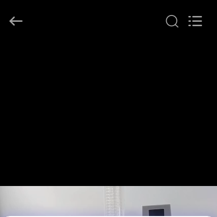
Henan
Lanphan
Industry
Co.,Ltd.
All
Rights
Reserved.
HAUS
PRODUKTE
VIDEOS
ÜBER
UNS
FABRIK-
AUSFLUG