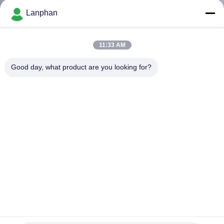
Lanphan
QUALITÄTSKONTROLLE
11:33 AM
TRETEN
Good day, what product are you looking for?
SIE
MIT
UNS
IN
VERBINDUNG
FORDERN
SIE EIN
ZITAT
Drehverdampfer 8kw 50L vakuumfür chemische Labors
Laborrotationsverdampfer
2022-08-15