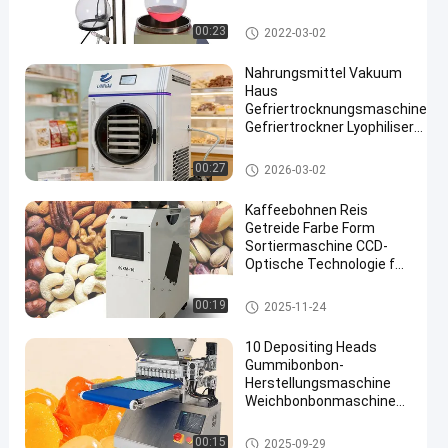
Eqipment des Laborre-
501
Laborrotationsverdampfer
00:23
2022-03-02
Nahrungsmittel Vakuum
Haus
Gefriertrocknungsmaschine
Gefriertrockner Lyophiliser
en
für 6 kg
Vakuumfrost-Trockner
00:27
2026-03-02
Kaffeebohnen Reis
Getreide Farbe Form
Sortiermaschine CCD-
Optische Technologie für
Trockengemüse
Farbsortierermaschine
00:19
2025-11-24
10 Depositing Heads
Gummibonbon-
Herstellungsmaschine
Weichbonbonmaschine
Gummibonbonmaschine
Vakuumfrost-Trockner
00:15
2025-09-29