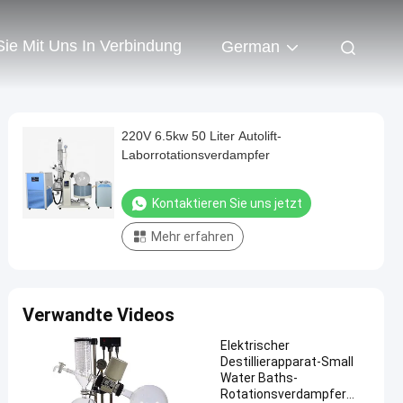
Sie Mit Uns In Verbindung
German
220V 6.5kw 50 Liter Autolift-
Laborrotationsverdampfer
Kontaktieren Sie uns jetzt
Mehr erfahren
Verwandte Videos
Elektrischer
Destillierapparat-Small
Water Baths-
Rotationsverdampfer