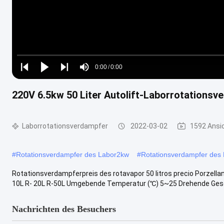
Loaded
:
0%
0:00
/
0:00
Play
Play
Play
Mute
Current
Duration
next
next
220V 6.5kw 50 Liter Autolift-Laborrotationsv
Time
Laborrotationsverdampfer
2022-03-02
1592 Ansi
#
Rotationsverdampfer des Labor2kw
#
Rotationsverdampfer des
Rotationsverdampferpreis des rotavapor 50 litros precio Porzella
10L R- 20L R-50L Umgebende Temperatur (℃) 5~25 Drehende Gesch
Nachrichten des Besuchers