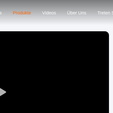
s
Produkte
Videos
Über Uns
Treten 
Play
Video