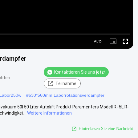
Auto
Picture-
Fullscre
in-
Picture
erdampfer
Kontaktieren Sie uns jetzt
chten
Teilnahme
 Labor250w
#
630*560mm Laborrotationsverdampfer
nvakuum 50l 50 Liter Autolift Produkt Paramenters Modell R- 5L R-
windigkei...
Weitere Informationen
Hinterlassen Sie eine Nachricht