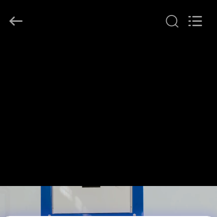
Henan
Lanphan
Industry
Co.,Ltd.
All
Rights
Reserved.
HAUS
PRODUKTE
VIDEOS
ÜBER
UNS
FABRIK-
AUSFLUG