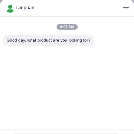
Lanphan
QUALITÄTSKONTROLLE
9:07 AM
TRETEN
Good day, what product are you looking for?
SIE
MIT
UNS
IN
VERBINDUNG
FORDERN
SIE EIN
ZITAT
Äthanol-Vertrag, der Kühler rezirkuliert