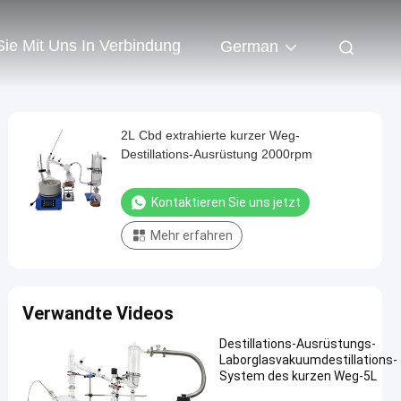
Sie Mit Uns In Verbindung
German
2L Cbd extrahierte kurzer Weg-
Destillations-Ausrüstung 2000rpm
Kontaktieren Sie uns jetzt
Mehr erfahren
Verwandte Videos
Destillations-Ausrüstungs-
Laborglasvakuumdestillations-
System des kurzen Weg-5L