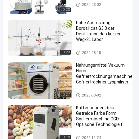
Destillationsausrüstung des kurzen
2022-03-02
Weges
00:28
hohe Ausrüstung
Borosilicat G3.3 der
Destillation des kurzen
Weg-2L Labor
Destillationsausrüstung des k
00:23
2022-08-15
urzen Weges
Nahrungsmittel Vakuum
Haus
Gefriertrocknungsmaschine
Gefriertrockner Lyophiliser
für 6 kg
Vakuumfrost-Trockner
00:27
2026-03-02
Kaffeebohnen Reis
Getreide Farbe Form
Sortiermaschine CCD-
Optische Technologie für
Trockengemüse
Farbsortierermaschine
00:19
2025-11-24