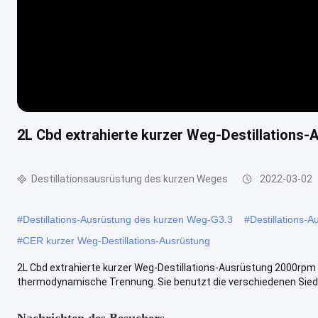
2L Cbd extrahierte kurzer Weg-Destillations
Destillationsausrüstung des kurzen Weges
2022-03-02
#
Destillations-Ausrüstung des kurzen Weg-G3.3
#
Destillations-
#
CER kurzer Weg-Destillations-Ausrüstung
2L Cbd extrahierte kurzer Weg-Destillations-Ausrüstung 2000rpm
thermodynamische Trennung. Sie benutzt die verschiedenen Siede
Nachrichten des Besuchers