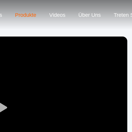
s
Produkte
Videos
Über Uns
Treten 
Play
Video