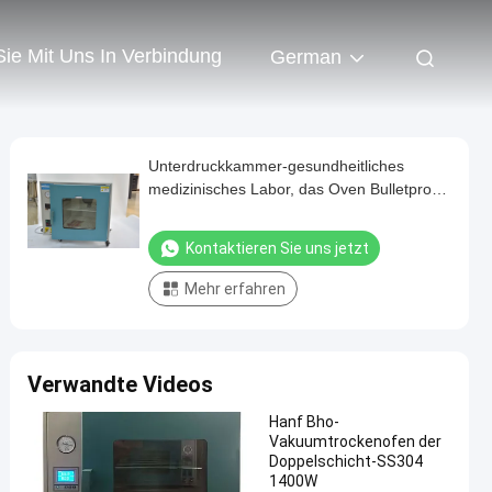
Sie Mit Uns In Verbindung
German
Unterdruckkammer-gesundheitliches
medizinisches Labor, das Oven Bulletproof
trocknet
Kontaktieren Sie uns jetzt
Mehr erfahren
Verwandte Videos
Hanf Bho-
Vakuumtrockenofen der
Doppelschicht-SS304
1400W