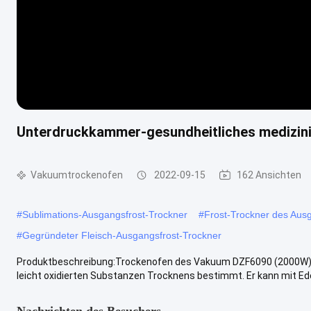
Unterdruckkammer-gesundheitliches medizinis
Vakuumtrockenofen
2022-09-15
162 Ansichten
#
Sublimations-Ausgangsfrost-Trockner
#
Frost-Trockner des Aus
#
Gegründeter Fleisch-Ausgangsfrost-Trockner
Produktbeschreibung:Trockenofen des Vakuum DZF6090 (2000W) is
leicht oxidierten Substanzen Trocknens bestimmt. Er kann mit Edelg
Nachrichten des Besuchers