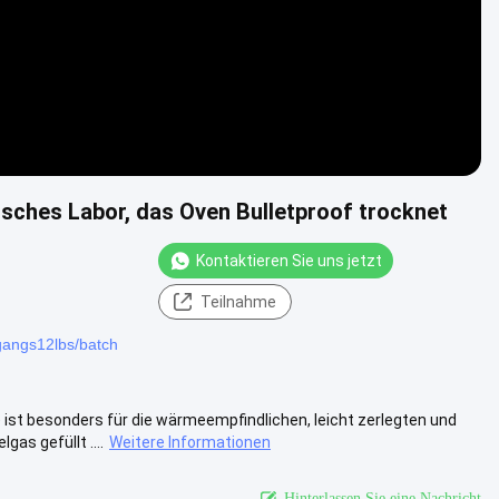
ches Labor, das Oven Bulletproof trocknet
Kontaktieren Sie uns jetzt
Teilnahme
gangs12lbs/batch
t besonders für die wärmeempfindlichen, leicht zerlegten und
as gefüllt ....
Weitere Informationen
Hinterlassen Sie eine Nachricht