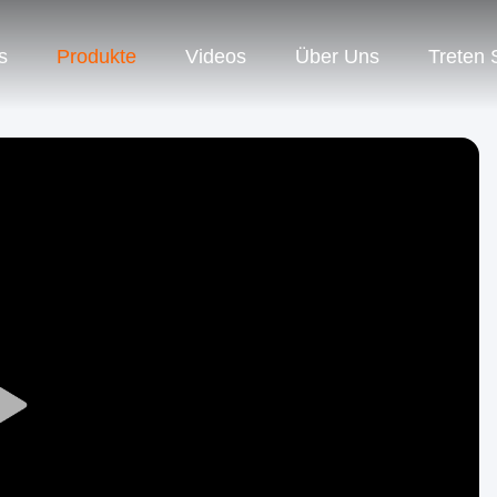
s
Produkte
Videos
Über Uns
Treten 
Play
Video