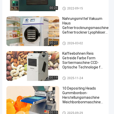
Vakuumtrockenofen
00:26
2022-09-15
Nahrungsmittel Vakuum
Haus
Gefriertrocknungsmaschine
Gefriertrockner Lyophiliser
für 6 kg
Vakuumfrost-Trockner
00:27
2026-03-02
Kaffeebohnen Reis
Getreide Farbe Form
Sortiermaschine CCD-
Optische Technologie für
Trockengemüse
Farbsortierermaschine
00:19
2025-11-24
10 Depositing Heads
Gummibonbon-
Herstellungsmaschine
Weichbonbonmaschine
Gummibonbonmaschine
Vakuumfrost-Trockner
00:15
2025-09-29