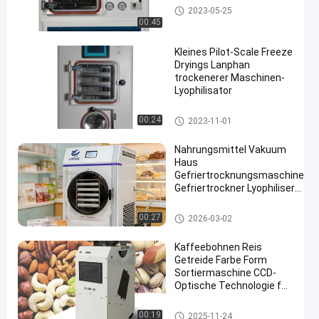
Laborfrost-Trockner
2023-05-25
00:45
Kleines Pilot-Scale Freeze
Dryings Lanphan
trockenerer Maschinen-
Lyophilisator
Laborfrost-Trockner
00:24
2023-11-01
Nahrungsmittel Vakuum
Haus
Gefriertrocknungsmaschine
Gefriertrockner Lyophiliser
für 6 kg
Vakuumfrost-Trockner
00:27
2026-03-02
Kaffeebohnen Reis
Getreide Farbe Form
Sortiermaschine CCD-
Optische Technologie für
Trockengemüse
Farbsortierermaschine
00:19
2025-11-24