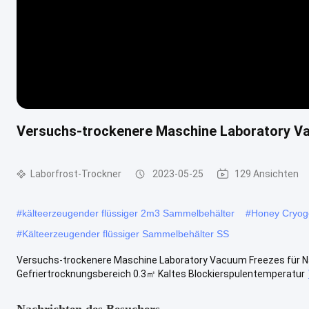
Versuchs-trockenere Maschine Laboratory V
Laborfrost-Trockner
2023-05-25
129 Ansichten
#
kälteerzeugender flüssiger 2m3 Sammelbehälter
#
Honey Cryoge
#
Kälteerzeugender flüssiger Sammelbehälter SS
Versuchs-trockenere Maschine Laboratory Vacuum Freezes für N
Gefriertrocknungsbereich 0.3㎡ Kaltes Blockierspulentemperatur
Nachrichten des Besuchers