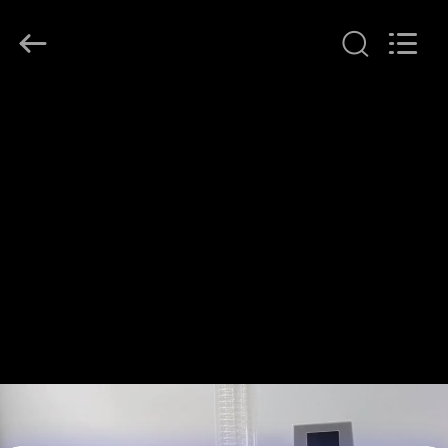
Henan
Lanphan
Industry
Co.,Ltd.
All
Rights
Reserved.
HAUS
PRODUKTE
VIDEOS
ÜBER
UNS
FABRIK-
AUSFLUG