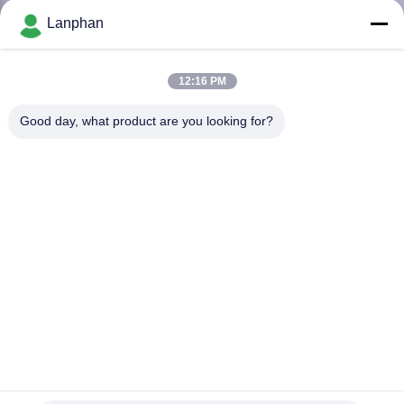
Lanphan
QUALITÄTSKONTROLLE
12:16 PM
TRETEN
Good day, what product are you looking for?
SIE
MIT
UNS
IN
VERBINDUNG
FORDERN
SIE EIN
50-Liter-Kristallisatorausrüstungs-
ZITAT
Vakuumdestillationsrotationsverdampfer
Laborrotationsverdampfer
2022-03-02