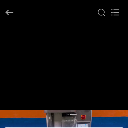
Henan
Lanphan
Industry
Co.,Ltd.
All
Rights
Reserved.
HAUS
PRODUKTE
VIDEOS
ÜBER
UNS
FABRIK-
AUSFLUG