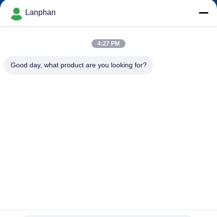
Lanphan
QUALITÄTSKONTROLLE
4:27 PM
TRETEN
Good day, what product are you looking for?
SIE
MIT
UNS
IN
VERBINDUNG
FORDERN
SIE EIN
ZITAT
Edelstahl-kleines zentrifugales Sprühtrockner-Labor für
Trockenmilch-Pulver-Kräuter 2L/H