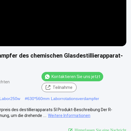
ampfer des chemischen Glasdestillierapparat-
Kontaktieren Sie uns jetzt
chten
Teilnahme
 Labor250w
#
630*560mm Laborrotationsverdampfer
is des destillierapparats 5l Produkt-Beschreibung Der R-
ng, um die drehende ....
Weitere Informationen
Hinterlassen Sie eine Nachricht