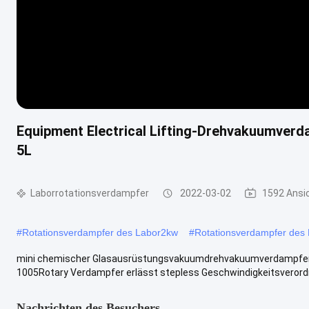
Equipment Electrical Lifting-Drehvakuumverd
5L
Laborrotationsverdampfer
2022-03-02
1592 Ansi
#
Rotationsverdampfer des Labor2kw
#
Rotationsverdampfer des
mini chemischer Glasausrüstungsvakuumdrehvakuumverdampferpre
1005Rotary Verdampfer erlässt stepless Geschwindigkeitsverordnu
Nachrichten des Besuchers