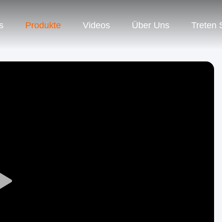
s
Produkte
Videos
Über Uns
Treten 
Play
Video