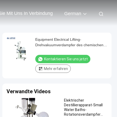
Sie Mit Uns In Verbindung
German
Equipment Electrical Lifting-
Drehvakuumverdampfer des chemischen
Glasdestillierapparat-5L
Kontaktieren Sie uns jetzt
Mehr erfahren
Verwandte Videos
Elektrischer
Destillierapparat-Small
Water Baths-
Rotationsverdampfer