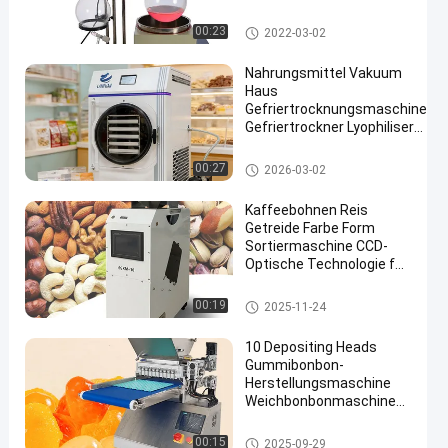
Eqipment des Laborre-
501
Laborrotationsverdampfer
00:23
2022-03-02
Nahrungsmittel Vakuum
Haus
Gefriertrocknungsmaschine
Gefriertrockner Lyophiliser
für 6 kg
Vakuumfrost-Trockner
00:27
2026-03-02
Kaffeebohnen Reis
Getreide Farbe Form
Sortiermaschine CCD-
Optische Technologie für
Trockengemüse
Farbsortierermaschine
00:19
2025-11-24
10 Depositing Heads
Gummibonbon-
Herstellungsmaschine
Weichbonbonmaschine
Gummibonbonmaschine
Vakuumfrost-Trockner
00:15
2025-09-29