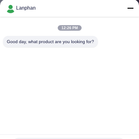
Lanphan
QUALITÄTSKONTROLLE
12:26 PM
TRETEN
Good day, what product are you looking for?
SIE
MIT
UNS
IN
VERBINDUNG
FORDERN
SIE EIN
ZITAT
Hochgeschwindigkeits-50 Liter-Wasser, das Vakuumpumpe-
Zirkulations-zweistufiges Dreh verteilt