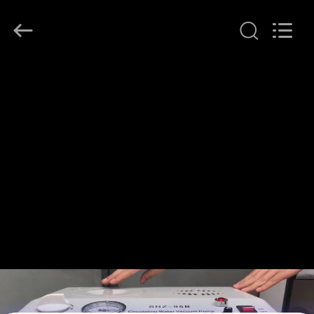
Henan
Lanphan
Industry
Co.,Ltd.
All
Rights
Reserved.
HAUS
PRODUKTE
VIDEOS
ÜBER
UNS
FABRIK-
AUSFLUG