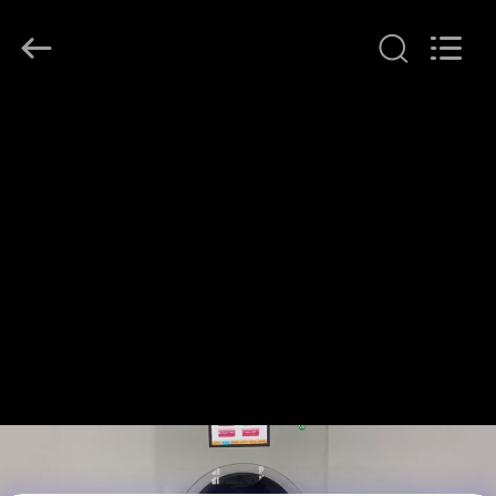
Henan
Lanphan
Industry
Co.,Ltd.
All
Rights
Reserved.
HAUS
PRODUKTE
VIDEOS
ÜBER
UNS
FABRIK-
AUSFLUG