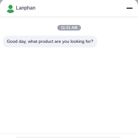
Lanphan
QUALITÄTSKONTROLLE
11:31 AM
TRETEN
Good day, what product are you looking for?
SIE
MIT
UNS
IN
VERBINDUNG
FORDERN
SIE EIN
ZITAT
Frost-trockenere Lyophilisator-Maschine des
Laborvakuumausgangs50mm