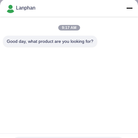
Lanphan
QUALITÄTSKONTROLLE
9:17 AM
TRETEN
Good day, what product are you looking for?
SIE
MIT
UNS
IN
VERBINDUNG
FORDERN
SIE EIN
ZITAT
Vakuumfrost-trockenere Maschine des Ausgangs750w
Gebrauchs-0.1㎡ vertikale für Nahrung