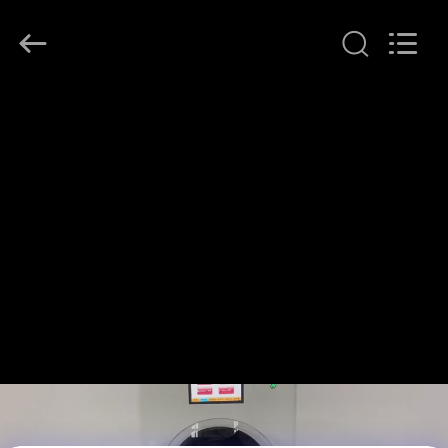
Henan
Lanphan
Industry
Co.,Ltd.
All
Rights
Reserved.
HAUS
PRODUKTE
VIDEOS
ÜBER
UNS
FABRIK-
AUSFLUG