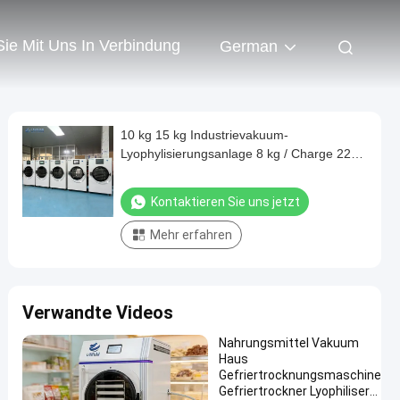
Sie Mit Uns In Verbindung
German
10 kg 15 kg Industrievakuum-
Lyophylisierungsanlage 8 kg / Charge 220
V für Eiermilch
Kontaktieren Sie uns jetzt
Mehr erfahren
Verwandte Videos
Nahrungsmittel Vakuum
Haus
Gefriertrocknungsmaschine
Gefriertrockner Lyophiliser