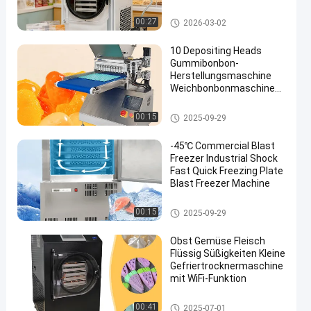
für 6 kg
Vakuumfrost-Trockner
00:27
2026-03-02
10 Depositing Heads
Gummibonbon-
Herstellungsmaschine
Weichbonbonmaschine
Gummibonbonmaschine
Vakuumfrost-Trockner
00:15
2025-09-29
-45℃ Commercial Blast
Freezer Industrial Shock
Fast Quick Freezing Plate
Blast Freezer Machine
Vakuumfrost-Trockner
00:15
2025-09-29
Obst Gemüse Fleisch
Flüssig Süßigkeiten Kleine
Gefriertrocknermaschine
mit WiFi-Funktion
Vakuumfrost-Trockner
00:41
2025-07-01