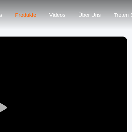
s
Produkte
Videos
Über Uns
Treten 
Play
Video