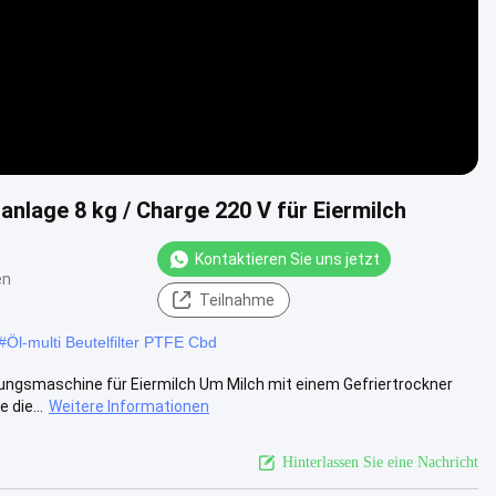
nlage 8 kg / Charge 220 V für Eiermilch
Kontaktieren Sie uns jetzt
en
Teilnahme
#
Öl-multi Beutelfilter PTFE Cbd
knungsmaschine für Eiermilch Um Milch mit einem Gefriertrockner
 die...
Weitere Informationen
Hinterlassen Sie eine Nachricht