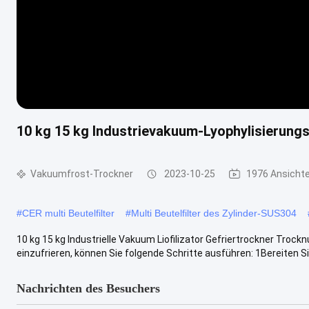
10 kg 15 kg Industrievakuum-Lyophylisierungsa
Vakuumfrost-Trockner
2023-10-25
1976 Ansicht
#
CER multi Beutelfilter
#
Multi Beutelfilter des Zylinder-SUS304
10 kg 15 kg Industrielle Vakuum Liofilizator Gefriertrockner Troc
einzufrieren, können Sie folgende Schritte ausführen: 1Bereiten Sie
Nachrichten des Besuchers