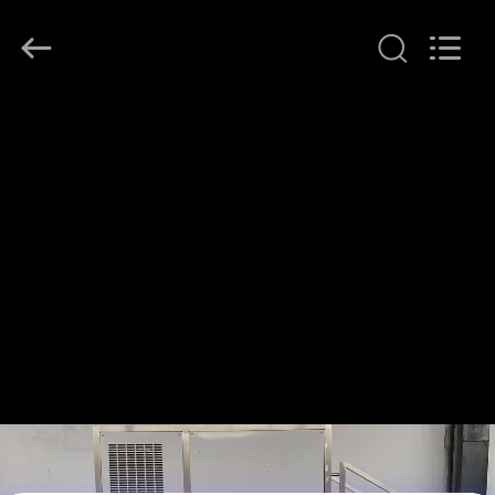
Henan
Lanphan
Industry
Co.,Ltd.
All
Rights
Reserved.
HAUS
PRODUKTE
VIDEOS
ÜBER
UNS
FABRIK-
AUSFLUG