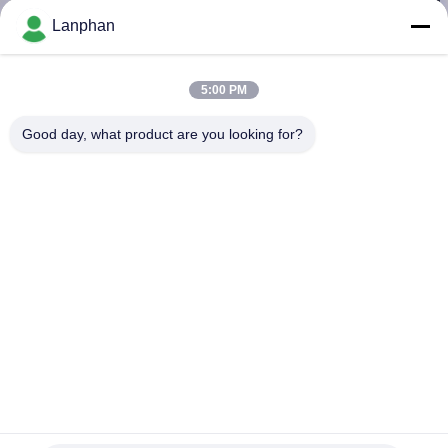
Lanphan
QUALITÄTSKONTROLLE
5:00 PM
TRETEN
Good day, what product are you looking for?
SIE
MIT
UNS
IN
VERBINDUNG
FORDERN
SIE EIN
Verschiedene Alkohole Farbverdünner Lösungsmittel
ZITAT
Wiederherstellung Lösungsmittel-basierte Lösungsmittel-
Recycling-Maschine
Lösliche Wiederaufnahme-Maschine
2024-10-15