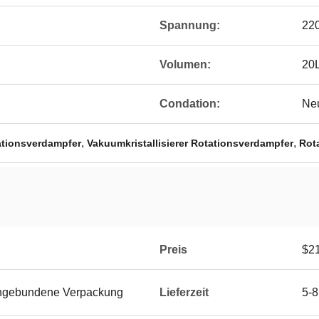
Spannung:
22
Volumen:
20
Condation:
Ne
,
,
ationsverdampfer
Vakuumkristallisierer Rotationsverdampfer
Rot
Preis
$2
engebundene Verpackung
Lieferzeit
5-8