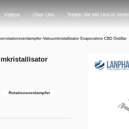
Videos
Über Uns
Treten Sie Mit Uns In Verb
orrotationsverdampfer-Vakuumkristallisator Evaporatore CBD Distillar
kristallisator
Rotationsverdampfer