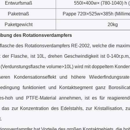
Entwurfsmaß
550l×400w× (780-1040) h (M
Paketmaß
Pappe 720l×525w×385h (Millimet
Paketgewicht
20kg
ibung des Rotationsverdampfers
flasche des Rotationsverdampfers RE-2002, welche die maxima
t der Flasche, ist 10L, drehen Geschwindigkeit ist 0-140r.p.m
(Verdunstungsflasche volume>10L) wird mit doppeltem Kondens
eren Kondensationseffekt und höhere Wiederfindungsrate
dingung funktioniert und Kontaktsegment ganz Borosilic
-es-hoh und PTFE-Material annehmen, ist es für reagierend
 das zur Konzentration des Edelstahls, zur Kristallisation,
.
ionsverdampfer hat Vorteile des großen Kontaktgebiets, die hoh