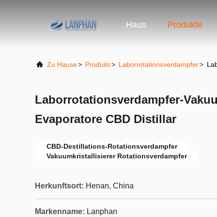
Haus
Produkte
Zu Hause
>
Produits
>
Laborrotationsverdampfer
>
Lab
Laborrotationsverdampfer-Vakuum
Evaporatore CBD Distillar
CBD-Destillations-Rotationsverdampfer
Vakuumkristallisierer Rotationsverdampfer
Herkunftsort:
Henan, China
Markenname:
Lanphan