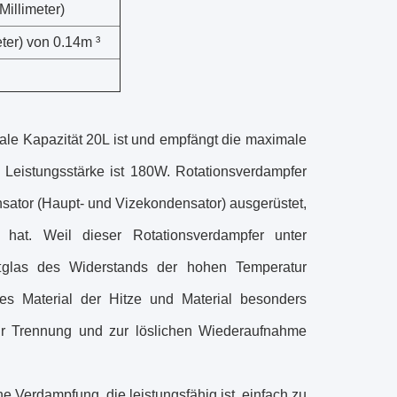
illimeter)
er) von 0.14m ³
le Kapazität 20L ist und empfängt die maximale
, Leistungsstärke ist 180W. Rotationsverdampfer
ator (Haupt- und Vizekondensator) ausgerüstet,
 hat. Weil dieser Rotationsverdampfer unter
atglas des Widerstands der hohen Temperatur
es Material der Hitze und Material besonders
 zur Trennung und zur löslichen Wiederaufnahme
e Verdampfung, die leistungsfähig ist, einfach zu