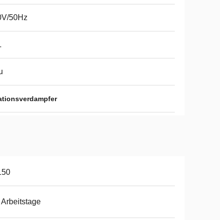
0V/50Hz
L
u
ationsverdampfer
150
 Arbeitstage