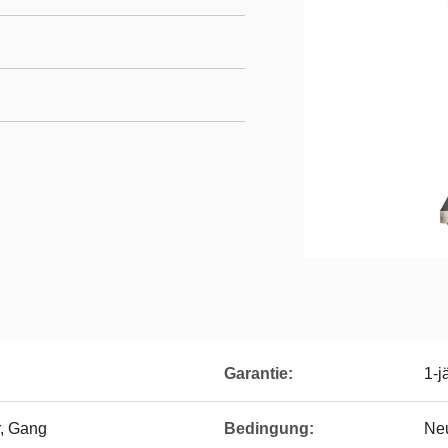
Garantie:
1-j
r, Gang
Bedingung:
Ne