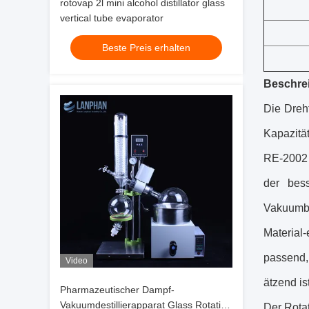
rotovap 2l mini alcohol distillator glass
vertical tube evaporator
Beste Preis erhalten
Beschre
Die Dreh
Kapazitä
RE-2002 
der bess
Vakuumbe
Material
passend,
Video
ätzend ist
Pharmazeutischer Dampf-
Vakuumdestillierapparat Glass Rotation
Der Rotat