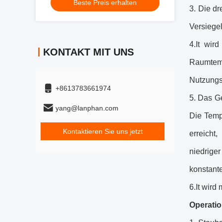
Beste Preis erhalten
3. Die d
Versiegel
4.It wir
KONTAKT MIT UNS
Raumtemp
Nutzungs
+8613783661974
5. Das Ge
yang@lanphan.com
Die Temp
Kontaktieren Sie uns jetzt
erreicht
niedriger
konstante
6.It wir
Operatio