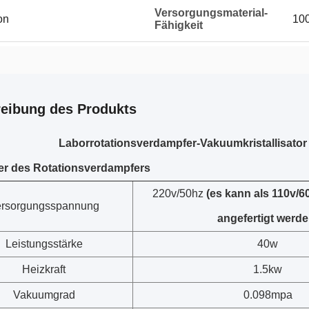
Versorgungsmaterial-
on
100
Fähigkeit
eibung des Produkts
Laborrotationsverdampfer-Vakuumkristallisator 
er des Rotationsverdampfers
220v/50hz
(es kann als 110v/
rsorgungsspannung
angefertigt werde
Leistungsstärke
40w
Heizkraft
1.5kw
Vakuumgrad
0.098mpa