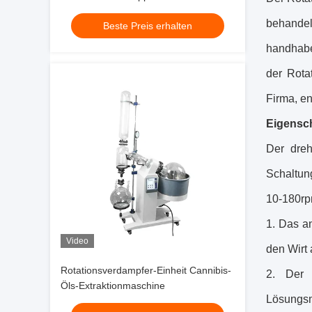
Evaporator
behandel
Beste Preis erhalten
handhabe
der Rota
Firma, e
Eigensc
Der dreh
Schaltun
10-180rpm
1. Das a
Video
den Wirt
Rotationsverdampfer-Einheit Cannibis-
2. Der 
Öls-Extraktionmaschine
Lösungsm