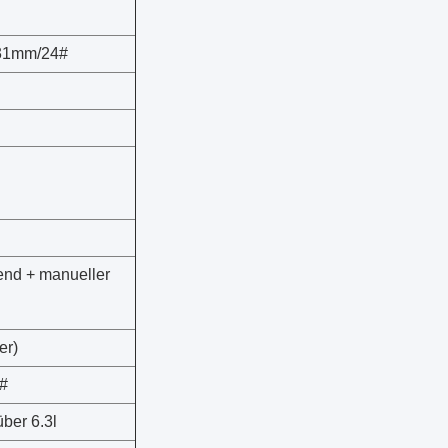
31mm/24#
nd + manueller
er)
#
ber 6.3l