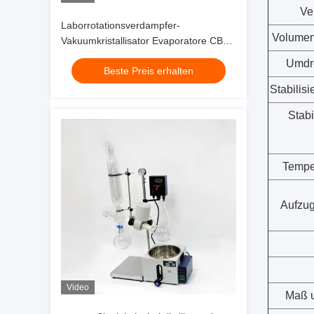
Ve
Laborrotationsverdampfer-
Volumen
Vakuumkristallisator Evaporatore CBD
Distillar
Umdr
Beste Preis erhalten
Stabilis
Stabi
Tempe
Aufzug
Video
Maß 