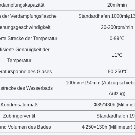
rdampfungskapazität
20ml/min
 der Verdampfungsflasche
Standardhafen 1000mlφ1
ehungsgeschwindigkeit
20-200rpm/min
ierte Strecke der Temperatur
0-99℃
lisierte Genauigkeit der
±1℃
Temperatur
raturspanne des Glases
-80-250℃
100mm+150mm (Aufzug schiebe
strecke des Wasserbads
Aufzug)
Kondensatormaß
Φ85*430h (Millimet
Zubringerventil
Standardhafen 19
und Volumen des Bades
Φ250×130h (Millimeter) ü