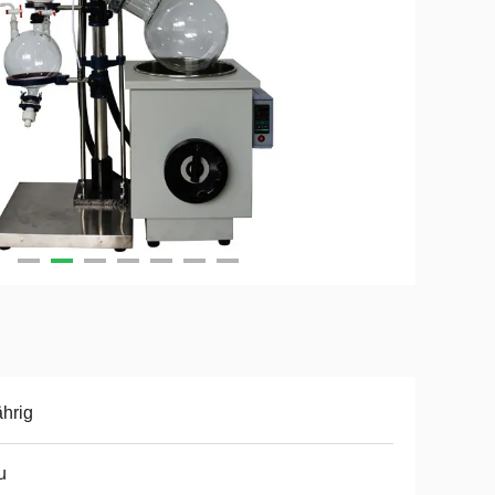
ährig
u