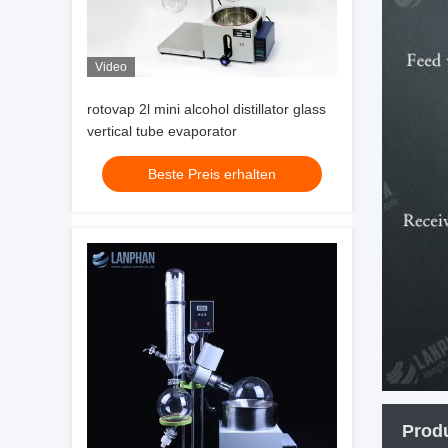
Video
rotovap 2l mini alcohol distillator glass
vertical tube evaporator
Beste Preis erhalten
Prod