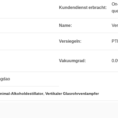
On-
Kundendienst erbracht:
que
Name:
Ver
Versiegeln:
PT
Vakuumgrad:
0.
ingdao
,
inimal-Alkoholdestillator
Vertikaler Glasrohrverdampfer