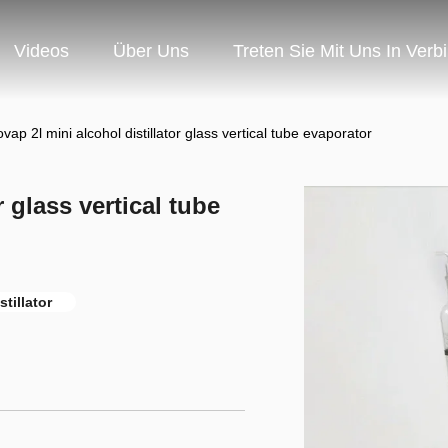
Videos
Über Uns
Treten Sie Mit Uns In Verb
ovap 2l mini alcohol distillator glass vertical tube evaporator
r glass vertical tube
tillator