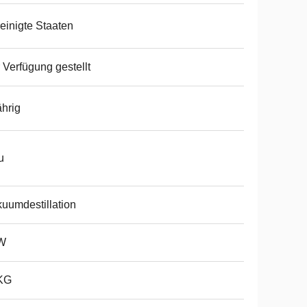
einigte Staaten
 Verfügung gestellt
ährig
u
uumdestillation
W
KG