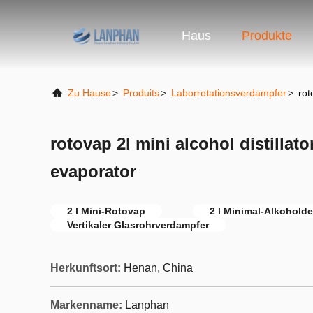
Haus
Produkte
Zu Hause
>
Produits
>
Laborrotationsverdampfer
>
rot
rotovap 2l mini alcohol distillato
evaporator
2 l Mini-Rotovap
2 l Minimal-Alkoholdes
Vertikaler Glasrohrverdampfer
Herkunftsort:
Henan, China
Markenname:
Lanphan