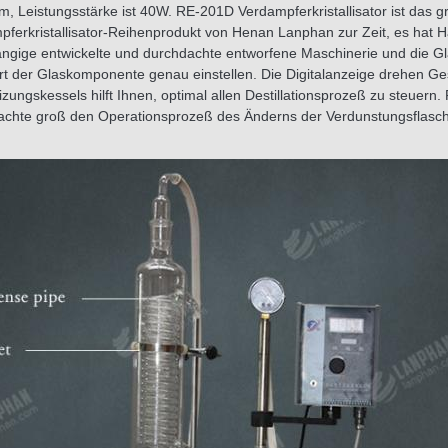
m, Leistungsstärke ist 40W. RE-201D Verdampferkristallisator ist das 
ferkristallisator-Reihenprodukt von Henan Lanphan zur Zeit, es hat H
ngige entwickelte und durchdachte entworfene Maschinerie und die 
rt der Glaskomponente genau einstellen. Die Digitalanzeige drehen Ge
zungskessels hilft Ihnen, optimal allen Destillationsprozeß zu steuer
fachte groß den Operationsprozeß des Änderns der Verdunstungsflasc