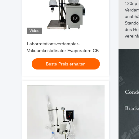
120r.p.
Verdamp
unabhä
Stando
des Hei
Video
verein
Laborrotationsverdampfer-
Vakuumkristallisator Evaporatore CBD
Distillar
Beste Preis erhalten