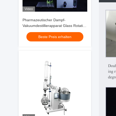
Video
Pharmazeutischer Dampf-
Vakuumdestillierapparat Glass Rotation
Evaporator
Beste Preis erhalten